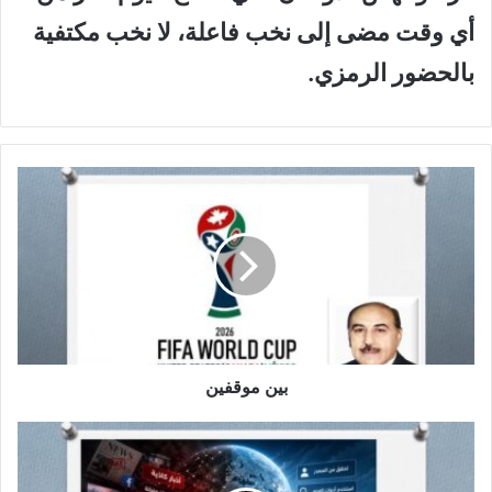
أي وقت مضى إلى نخب فاعلة، لا نخب مكتفية
بالحضور الرمزي
.
ب
ي
ن
م
و
ق
ف
ي
ن
بين موقفين
ن
ظ
ر