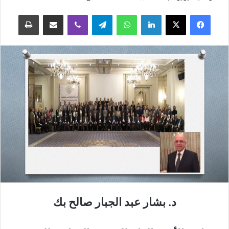
فيسبوك
‫X
لينكدإن
واتساب
تيلقرام
ڤايبر
مشاركة عبر البريد
طباعة
د. بشار عبد الجبار صالح بك