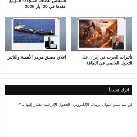
السادس للطاقة المتجددة المزمع
ب
عقدها في 20 أيار 2026
ر
ك
و
خ
ط
و
ر
ت
تأثيرات الحرب في إيران على
اغلاق مضيق هرمز الأهمية والتاثير
ه
التحول العالمي في الطاقة
ع
ل
ى
ا
اترك تعليقاً
ل
م
ج
لن يتم نشر عنوان بريدك الإلكتروني.
الحقول الإلزامية مشار إليها بـ
*
ت
ا
م
ع
ل
ا
ت
ت