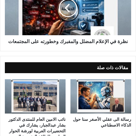
ة
ف
ي
ا
ل
إ
ع
نظرة في الإعلام المضلل والمفبرك وخطورته على المجتمعات
ل
ا
م
ا
مقالات ذات صلة
ل
م
ض
ل
ل
و
ا
ل
رسالة الى عقلي الأصغر سنا حول
نائب الامين العام للمنتدى الدكتور
م
الذكاء الاصطناعي
بشار عبدالجبار، يشارك في
ف
التحضيرات العربية لورشة الحوار