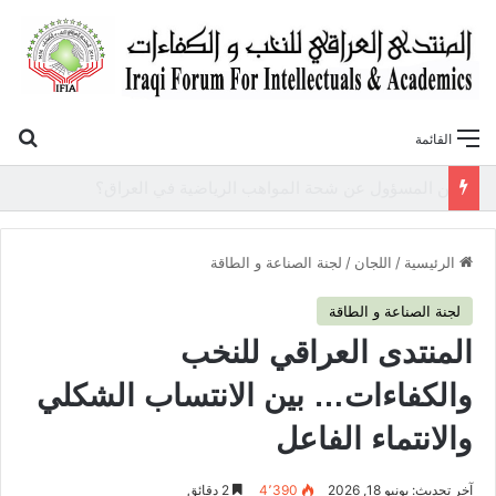
بح
القائمة
«أوروك» في عامها العاشر.. المنتدى العراقي للنخب والكفاءات يصدر عددًا جديدًا ببحوث علمية تعالج قضايا الاقتصاد والطاقة
الرئيسية
/
اللجان
/
لجنة الصناعة و الطاقة
لجنة الصناعة و الطاقة
المنتدى العراقي للنخب
والكفاءات… بين الانتساب الشكلي
والانتماء الفاعل
آخر تحديث: يونيو 18, 2026
4٬390
2 دقائق