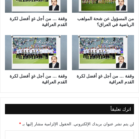
r
ي
t
ن
i
.
من المسؤول عن شحة المواهب
وقفة … من أجل غدٍ أفضل لكرة
e
.
الرياضية في العراق؟
القدم العراقية
s
.
o
.
f
.
n
ص
a
د
n
ف
o
ة
p
أ
وقفة … من أجل غدٍ أفضل لكرة
وقفة … من أجل غدٍ أفضل لكرة
h
القدم العراقية
القدم العراقية
م
o
ت
t
خ
o
ط
n
ي
اترك تعليقاً
i
ط
c
؟
لن يتم نشر عنوان بريدك الإلكتروني.
الحقول الإلزامية مشار إليها بـ
*
L
i
ا