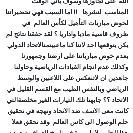
الله على تجاوزها وسوف يأتي الوقت
المناسب لنشرها !! اما السبب فهي تحضيراتنا
لخوض مباريات التأهيل لكأس العالم في
ظروف قاسية ماديا واداريا ؟ لقد حققنا نتائج لم
يكن يتوقعها احد لاننا كنا ماعبينمنالاتحاد الدولي
بعدم خوض مبارياتنا على ارضنا وجمهورنا
وكذلك عدم انجام القيادات الرياضية وحاولنا
جاهدين ان لاتنعكس على اللاعبين والوسط
الرياضي وبالنفس الطيب مع القسم القليل في
الاتحاد ؟؟ جابهنا تلك التيارات الغير مخلصةالتي
كانت معى الاسف ضد الاتحاد ونهجه في تحقيق
حلم الوصول الى كاس العالم وقد تحقق فعلا
هذا الحلم ولاول مرة في تاريخ العراق صعوده