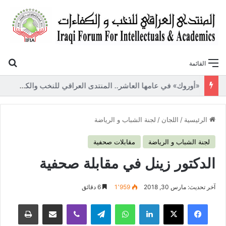
بح
القائمة
«أوروك» في عامها العاشر.. المنتدى العراقي للنخب والكفاءات يصدر عددًا جديدًا ببحوث علمية تعالج قضايا الاقتصاد والطاقة
الرئيسية
/
اللجان
/
لجنة الشباب و الرياضة
لجنة الشباب و الرياضة
مقابلات صحفية
الدكتور زينل في مقابلة صحفية
آخر تحديث: مارس 30, 2018
1٬959
6 دقائق
فيسبوك
‫X
لينكدإن
واتساب
تيلقرام
ڤايبر
مشاركة عبر البريد
طباعة