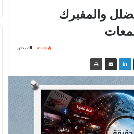
مضلل والمفبرك
معات
4٬606
2 دقائق
‫X
لينكدإن
مشاركة عبر البريد
طباعة