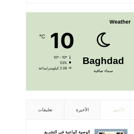
Weather
10
℃
10º - 10º
Baghdad
53%
2.06 كيلومتر/ساعة
سماء صافية
الأشهر
الأخيرة
تعليقات
الوصية الواجبة في التشريع