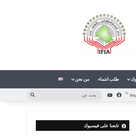
وك
طلب انتماء
من نحن
℃
فيسبوك
‫YouTube
بحث
Ba
عن
تابعنا على فيسبوك