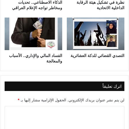
ي
نظرة في تشكيل هيئة الرقابة
الذكاء الاصطناعي.. تحديات
ة
الداخلية الاتحادية
ومخاطر تواجه الإعلام العراقي
ف
ي
ا
ل
ع
ق
ل
ا
التصدي القضائي للدكة العشائرية
الفساد المالي والإداري.. الأسباب
ل
والمعالجة
ع
ر
ا
ق
اترك تعليقاً
ي
و
لن يتم نشر عنوان بريدك الإلكتروني.
الحقول الإلزامية مشار إليها بـ
*
د
و
ا
ر
ل
ا
ل
ت