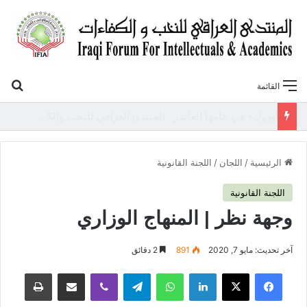
بح
القائمة
«أوروك» في عامها العاشر.. المنتدى العراقي للنخب والكفاءات يصدر عددًا جديدًا ببحوث علمية تعالج قضايا الاقتصاد والطاقة
الرئيسية
/
اللجان
/
اللجنة القانونية
اللجنة القانونية
وجهة نظر | المنهاج الوزاري
آخر تحديث: مايو 7, 2020
891
2 دقائق
فيسبوك
‫X
لينكدإن
واتساب
تيلقرام
ڤايبر
مشاركة عبر البريد
طباعة