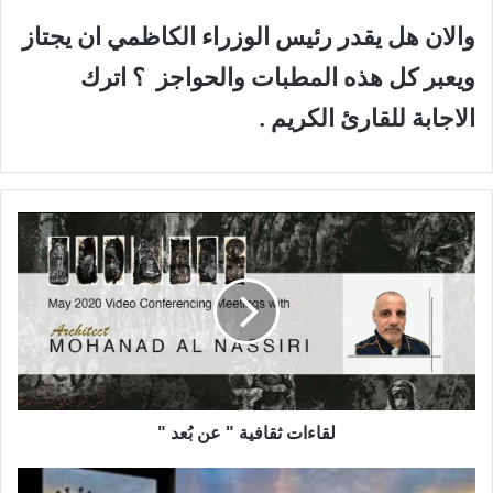
والان هل يقدر رئيس الوزراء الكاظمي ان يجتاز
ويعبر كل هذه المطبات والحواجز ؟ اترك
الاجابة للقارئ الكريم .
ل
ق
ا
ء
ا
ت
ث
ق
ا
ف
لقاءات ثقافية " عن بُعد "
ي
ة
ا