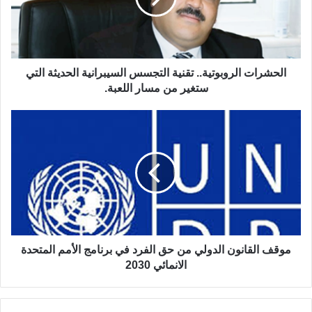
ا
ت
ا
ل
ر
الحشرات الروبوتية.. تقنية التجسس السيبرانية الحديثة التي
و
ستغير من مسار اللعبة.
ب
و
م
ت
و
ي
ق
ة
ف
.
ا
.
ل
ت
ق
ق
ا
ن
ن
ي
و
موقف القانون الدولي من حق الفرد في برنامج الأمم المتحدة
ة
ن
الانمائي 2030
ا
ا
ل
ل
ت
د