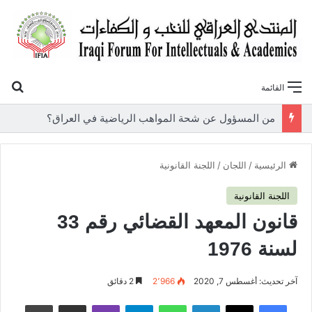
بح
القائمة
«أوروك» في عامها العاشر.. المنتدى العراقي للنخب والكفاءات يصدر عددًا جديدًا ببحوث علمية تعالج قضايا الاقتصاد والطاقة
الرئيسية
/
اللجان
/
اللجنة القانونية
اللجنة القانونية
قانون المعهد القضائي رقم 33
لسنة 1976
آخر تحديث: أغسطس 7, 2020
2٬966
2 دقائق
فيسبوك
‫X
لينكدإن
واتساب
تيلقرام
ڤايبر
مشاركة عبر البريد
طباعة