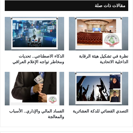
ج
و
مقالات ذات صلة
س
ل
س
ي
ا
م
ل
ن
س
ح
ي
ق
ب
ا
ر
ل
نظرة في تشكيل هيئة الرقابة
الذكاء الاصطناعي.. تحديات
ا
ف
الداخلية الاتحادية
ومخاطر تواجه الإعلام العراقي
ن
ر
ي
د
ة
ف
ا
ي
ل
ب
ح
ر
د
ن
ي
ا
التصدي القضائي للدكة العشائرية
الفساد المالي والإداري.. الأسباب
ث
م
والمعالجة
ة
ج
ا
ا