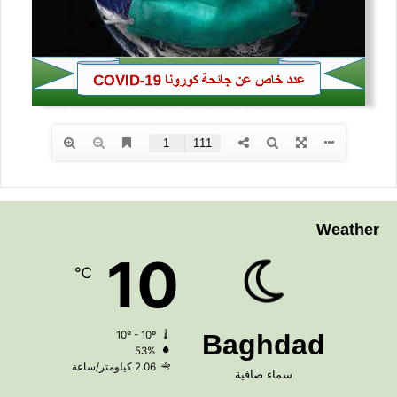
Weather
10
℃
10º - 10º
Baghdad
53%
2.06 كيلومتر/ساعة
سماء صافية