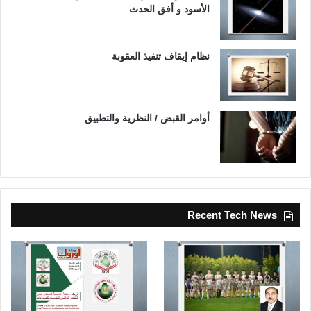
الأسود و أفق الحدث
ب
ح
و
ث
نظام إيقاف تنفيذ العقوبة
ا
ل
ب
ي
أوامر القبض / النظرية والتطبيق
ئ
ة
ا
ل
م
ا
ئ
Recent Tech News
ي
ة
ف
ي
ا
ل