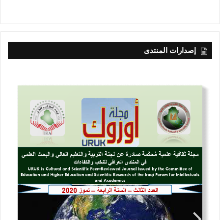
ض
م
س
ت
ق
إصدارات المنتدى
ب
ل
ا
ل
م
ي
ا
ه
ب
و
ث
ي
ق
ة
ب
ح