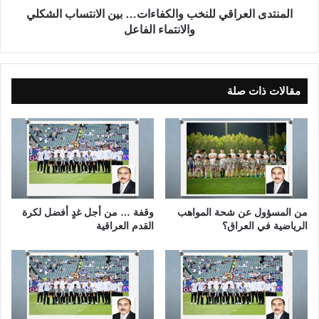
د
ع
المنتدى العراقي للنخب والكفاءات… بين الانتساب الشكلي
و
ر
والانتماء الفاعل
ل
ا
ي
ق
ة
ي
:
ل
مقالات ذات صلة
ا
ل
ل
ن
ب
خ
ر
ب
و
و
ف
ا
ي
ل
س
ك
من المسؤول عن شحة المواهب
وقفة … من أجل غدٍ أفضل لكرة
و
ف
الرياضية في العراق؟
القدم العراقية
ر
ا
ن
ء
ظ
ا
ي
ت
ر
…
ا
ب