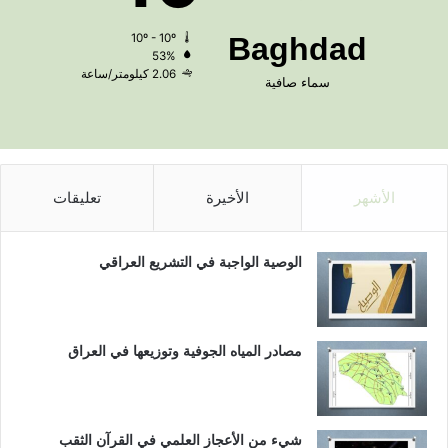
ا
10º - 10º
Baghdad
ل
53%
ا
2.06 كيلومتر/ساعة
سماء صافية
ت
ح
ا
د
ا
ل
الأشهر
الأخيرة
تعليقات
ع
ا
ل
الوصية الواجبة في التشريع العراقي
م
ي
ل
ه
مصادر المياه الجوفية وتوزيعها في العراق
ن
د
س
ة
شيء من الأعجاز العلمي في القرآن الثقب
و