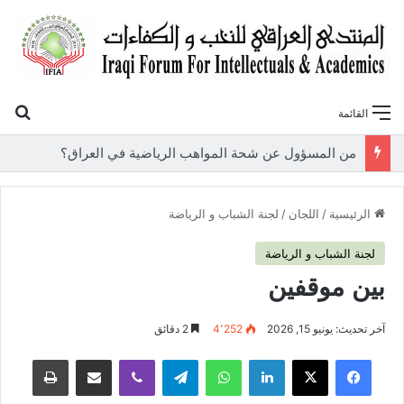
بح
القائمة
«أوروك» في عامها العاشر.. المنتدى العراقي للنخب والكفاءات يصدر عددًا جديدًا ببحوث علمية تعالج قضايا الاقتصاد والطاقة
الرئيسية
/
اللجان
/
لجنة الشباب و الرياضة
لجنة الشباب و الرياضة
بين موقفين
آخر تحديث: يونيو 15, 2026
4٬252
2 دقائق
فيسبوك
‫X
لينكدإن
واتساب
تيلقرام
ڤايبر
مشاركة عبر البريد
طباعة