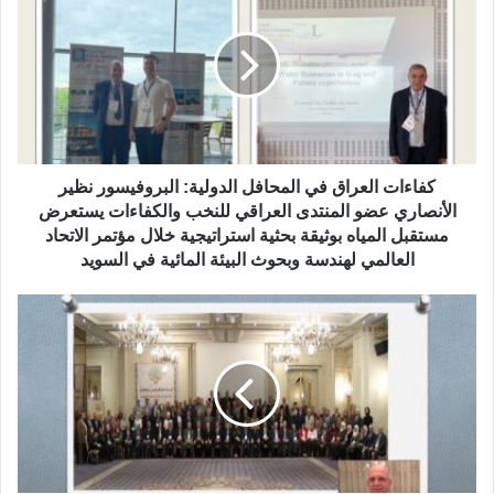
ا
ء
ا
ت
ا
ل
ع
ر
كفاءات العراق في المحافل الدولية: البروفيسور نظير
ا
الأنصاري عضو المنتدى العراقي للنخب والكفاءات يستعرض
ق
مستقبل المياه بوثيقة بحثية استراتيجية خلال مؤتمر الاتحاد
ف
العالمي لهندسة وبحوث البيئة المائية في السويد
ي
ا
ا
ل
ل
م
م
ح
ن
ا
ت
ف
د
ل
ى
ا
ا
ل
ل