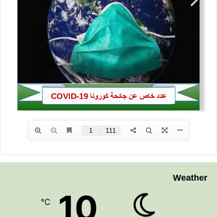
ث
ي
ة
ا
س
ت
ر
ا
ت
ي
ج
ي
ة
خ
ل
ا
ل
م
Weather
ؤ
10
ت
℃
م
ر