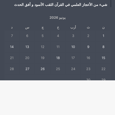
شيء من الأعجاز العلمي في القرآن الثقب الأسود و أفق الحدث
يونيو 2026
ن
ث
أرب
خ
ج
س
د
7
6
5
4
3
2
1
14
13
12
11
10
9
8
21
20
19
18
17
16
15
28
27
26
25
24
23
22
30
29
« مايو
يوليو »
زر
© حقوق النشر 2026، جميع الحقوق محفوظة |
mfaad
ال