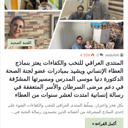
اللجنة الصحية
4٬309
0
abdullah
المنتدى العراقي للنخب والكفاءات يعتز بنماذج
العطاء الإنساني ويشيد بمبادرات عضو لجنة الصحة
الدكتورة دنيا موسى المدرس ومسيرتها المشرّفة
في دعم مرضى السرطان والأسر المتعففة في
رسالة إنسانية امتدت لعشر سنوات من العطاء
بكل فخر واعتزاز، يسلّط المنتدى العراقي للنخب والكفاءات الضوء على
إحدى النماذج المشرقة من أعضائه الذين يجسدون رسالة النخبة في…
أكمل القراءة »