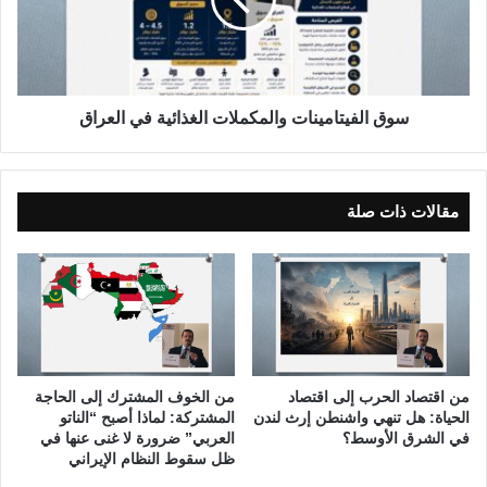
ا
ل
م
ف
ي
ي
م
ت
و
ا
ا
م
سوق الفيتامينات والمكملات الغذائية في العراق
ل
ي
خ
ن
د
ا
م
ت
مقالات ذات صلة
ا
و
ت
ا
ا
ل
ل
م
ا
ك
س
م
ت
ل
ش
ا
من اقتصاد الحرب إلى اقتصاد
من الخوف المشترك إلى الحاجة
ا
ت
الحياة: هل تنهي واشنطن إرث لندن
المشتركة: لماذا أصبح “الناتو
ر
ا
في الشرق الأوسط؟
العربي” ضرورة لا غنى عنها في
ي
ظل سقوط النظام الإيراني
ل
ة
غ