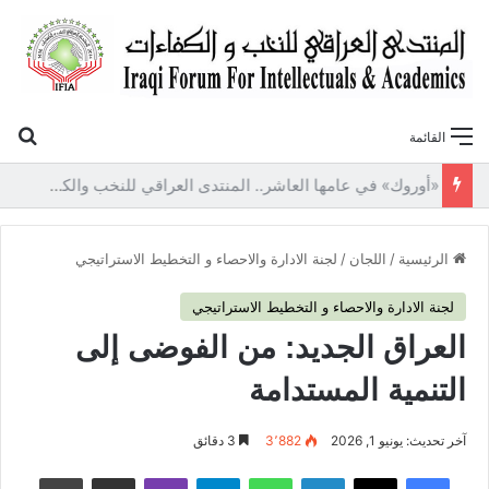
بح
القائمة
«أوروك» في عامها العاشر.. المنتدى العراقي للنخب والكفاءات يصدر عددًا جديدًا ببحوث علمية تعالج قضايا الاقتصاد والطاقة
الرئيسية
/
اللجان
/
لجنة الادارة والاحصاء و التخطيط الاستراتيجي
لجنة الادارة والاحصاء و التخطيط الاستراتيجي
العراق الجديد: من الفوضى إلى
التنمية المستدامة
آخر تحديث: يونيو 1, 2026
3٬882
3 دقائق
فيسبوك
‫X
لينكدإن
واتساب
تيلقرام
ڤايبر
مشاركة عبر البريد
طباعة