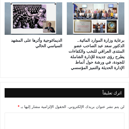
ا
ذ
ل
ا
ه
ئ
ن
ي
د
ة
س
ف
برعاية وزارة الموارد المائية..
الديماغوجية وأثرها على المشهد
ي
ي
الدكتور سعد عبد الصاحب عضو
السياسي الحالي
ة
ا
المنتدى العراقي للنخب والكفاءات
ف
ل
يطرح رؤى جديدة للإدارة الشاملة
ي
ع
للجودة، في ورشة حول أنماط
ج
ر
الإدارة الحديثة والتميز المؤسسي
م
ا
ه
ق
و
ر
اترك تعليقاً
ي
ة
لن يتم نشر عنوان بريدك الإلكتروني.
الحقول الإلزامية مشار إليها بـ
*
ا
ل
ا
ع
ر
ل