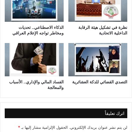
أ
م
س
ؤ
ا
ث
س
ر
ي
ة
نظرة في تشكيل هيئة الرقابة
الذكاء الاصطناعي.. تحديات
ل
ع
الداخلية الاتحادية
ومخاطر تواجه الإعلام العراقي
ل
ل
و
ى
ا
ا
ق
ل
ع
و
ا
ز
ل
ن
ع
التصدي القضائي للدكة العشائرية
الفساد المالي والإداري.. الأسباب
ر
والمعالجة
ا
ق
ي
اترك تعليقاً
لن يتم نشر عنوان بريدك الإلكتروني.
الحقول الإلزامية مشار إليها بـ
*