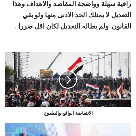
راقية سهلة وواضحة المقاصد والاهداف وهذا
التعديل لا يمتلك الحد الادنى منها ولو بقي
القانون ولم يطاله التعديل لكان اقل ضررا .
ا
ل
ا
ن
ت
ف
ا
ض
ة
ا
الانتفاضة الواقع والطموح
ل
و
أ
ا
س