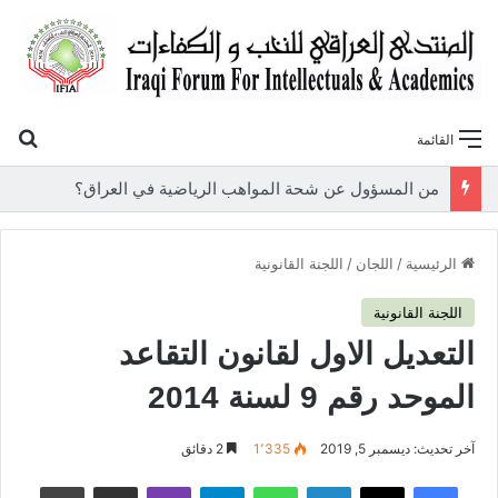
بح
القائمة
«أوروك» في عامها العاشر.. المنتدى العراقي للنخب والكفاءات يصدر عددًا جديدًا ببحوث علمية تعالج قضايا الاقتصاد والطاقة
الرئيسية
/
اللجان
/
اللجنة القانونية
اللجنة القانونية
التعديل الاول لقانون التقاعد
الموحد رقم 9 لسنة 2014
آخر تحديث: ديسمبر 5, 2019
1٬335
2 دقائق
فيسبوك
‫X
لينكدإن
واتساب
تيلقرام
ڤايبر
مشاركة عبر البريد
طباعة