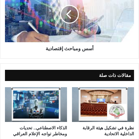
ق
س
ع
و
و
م
ا
ب
ل
ا
ط
ح
م
ث
و
إ
أسس ومباحث إقتصادية
ح
ق
ت
ص
ا
مقالات ذات صلة
د
ي
ة
نظرة في تشكيل هيئة الرقابة
الذكاء الاصطناعي.. تحديات
الداخلية الاتحادية
ومخاطر تواجه الإعلام العراقي