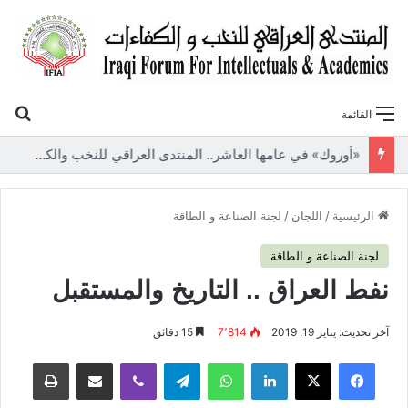
بح
القائمة
«أوروك» في عامها العاشر.. المنتدى العراقي للنخب والكفاءات يصدر عددًا جديدًا ببحوث علمية تعالج قضايا الاقتصاد والطاقة
الرئيسية
/
اللجان
/
لجنة الصناعة و الطاقة
لجنة الصناعة و الطاقة
نفط العراق .. التاريخ والمستقبل
آخر تحديث: يناير 19, 2019
7٬814
15 دقائق
فيسبوك
‫X
لينكدإن
واتساب
تيلقرام
ڤايبر
مشاركة عبر البريد
طباعة