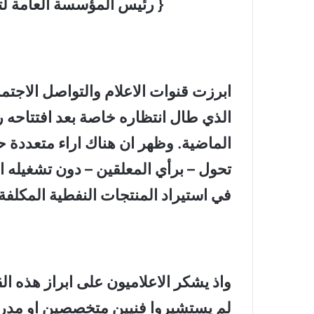
{ رئيس المؤسسة العامة لت
ابرزت قنوات الاعلام والتواصل الاجت
الذي طال انتظاره خاصة بعد افتتاحه 
الماضية. وظهر ان هناك اراء متعددة ح
تحول – برأي المعلقين – دون تشغيله ا
في استيراد المنتجات النفطية المكلفة
واذ يشكر الاعلاميون على ابراز هذه الق
لم يستشيروا فنيين متخصصين او مدراء