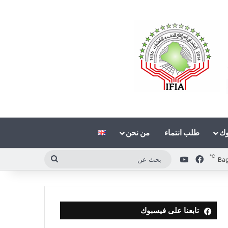
وك
طلب انتماء
من نحن
℃
فيسبوك
‫YouTube
بحث
Ba
عن
تابعنا على فيسبوك