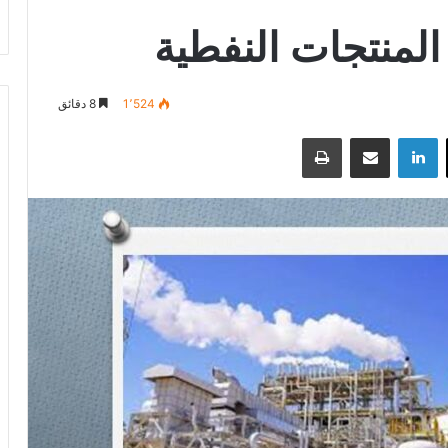
المنتجات النفطية
1٬524
8 دقائق
‫X
لينكدإن
مشاركة عبر البريد
طباعة