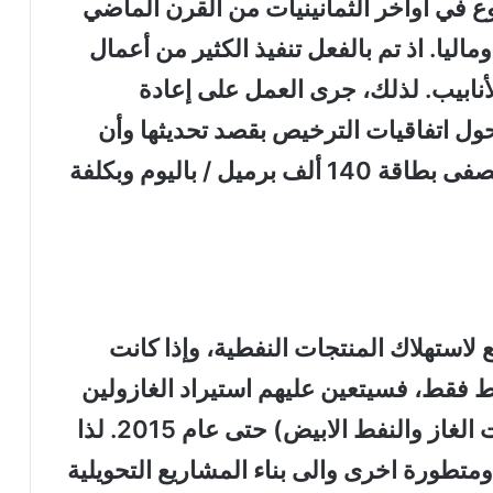
ع في أواخر الثمانينيات من القرن الماضي
اليا. اذ تم بالفعل تنفيذ الكثير من أعمال
أنابيب. لذلك، جرى العمل على إعادة
ول اتفاقيات الترخيص بقصد تحديثها وأن
يمول المشروع من ميزانية الوزارة لمصفى بطاقة 140 ألف برميل / باليوم وبكلفة
 لاستهلاك المنتجات النفطية، وإذا كانت
 فقط، فسيتعين عليهم استيراد الغازولين
لعام 2011 والمقطرات الوسطية (زيت الغاز والنفط الابيض) حتى عام 2015. لذا
تطورة اخرى والى بناء المشاريع التحويلية