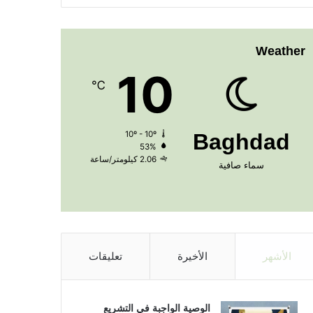
Weather
10
℃
10º - 10º
Baghdad
53%
2.06 كيلومتر/ساعة
سماء صافية
الأشهر
الأخيرة
تعليقات
الوصية الواجبة في التشريع