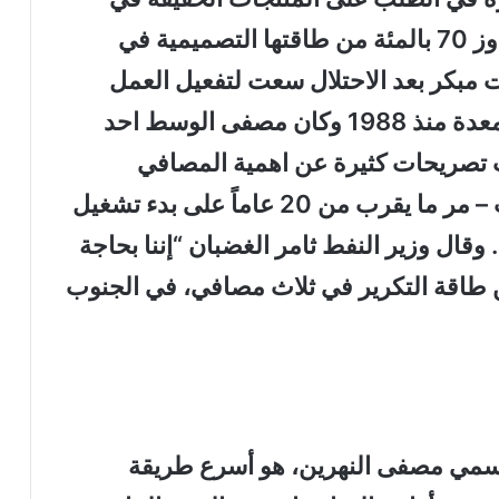
وقت لم تكن نسبة انتاج المصافي تتجاوز 70 بالمئة من طاقتها التصميمية في
 مبكر بعد الاحتلال سعت لتفعيل العمل
على خطة انشاء المصافي التي كانت معدة منذ 1988 وكان مصفى الوسط احد
ت تصريحات كثيرة عن اهمية المصافي
وتسريع انشائها حيث – في ذلك الوقت – مر ما يقرب من 20 عاماً على بدء تشغيل
ر مصفى (صلاح الدين 2 في 1984). وقال وزير النفط ثامر الغضبان “إننا بحاجة
باليوم من طاقة التكرير في ثلاث مصافي، في الجنوب
سمي مصفى النهرين، هو أسرع طريقة