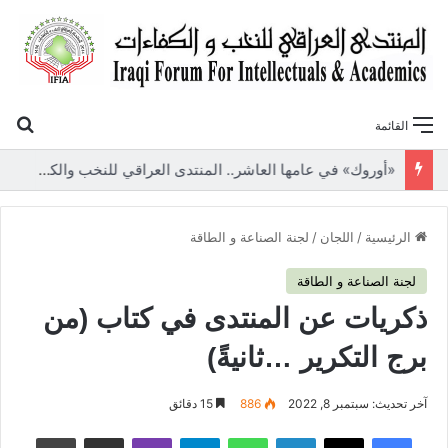
بح
القائمة
«أوروك» في عامها العاشر.. المنتدى العراقي للنخب والكفاءات يصدر عددًا جديدًا ببحوث علمية تعالج قضايا الاقتصاد والطاقة
الرئيسية
/
اللجان
/
لجنة الصناعة و الطاقة
لجنة الصناعة و الطاقة
ذكريات عن المنتدى في كتاب (من
برج التكرير …ثانيةً)
آخر تحديث: سبتمبر 8, 2022
886
15 دقائق
فيسبوك
‫X
لينكدإن
واتساب
تيلقرام
ڤايبر
مشاركة عبر البريد
طباعة