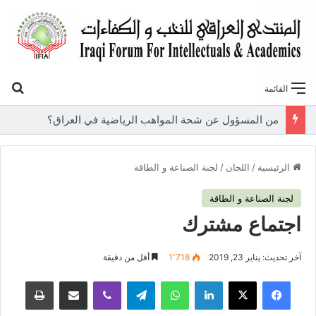
بح
القائمة
«أوروك» في عامها العاشر.. المنتدى العراقي للنخب والكفاءات يصدر عددًا جديدًا ببحوث علمية تعالج قضايا الاقتصاد والطاقة
الرئيسية
/
اللجان
/
لجنة الصناعة و الطاقة
لجنة الصناعة و الطاقة
اجتماع مشترك
آخر تحديث: يناير 23, 2019
1٬718
أقل من دقيقة
فيسبوك
‫X
لينكدإن
واتساب
تيلقرام
ڤايبر
مشاركة عبر البريد
طباعة