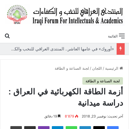
بح
القائمة
«أوروك» في عامها العاشر.. المنتدى العراقي للنخب والكفاءات يصدر عددًا جديدًا ببحوث علمية تعالج قضايا الاقتصاد والطاقة
الرئيسية
/
اللجان
/
لجنة الصناعة و الطاقة
لجنة الصناعة و الطاقة
أزمة الطاقة الكهربائية في العراق :
دراسة ميدانية
آخر تحديث: نوفمبر 23, 2018
8٬879
19 دقائق
فيسبوك
‫X
لينكدإن
واتساب
تيلقرام
ڤايبر
مشاركة عبر البريد
طباعة