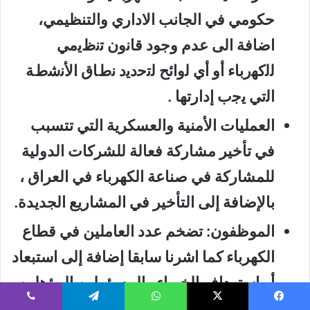
حكومي في الجانب الاداري والتنظيمي،
اضافة الى عدم وجود ﻗﺎﻧون ﺗﻧظﯾﻣﻲ
ﻟﻟﮐﮭرﺑﺎء أو أي ﻟواﺋﺢ ﻟﺗﺣدﯾد ﻧطﺎق اﻷﻧﺷطﺔ
اﻟﺗﻲ ﯾﺟب إدارﺗﮭﺎ .
العمليات الأمنية والعسكرية التي تتسبب
في تأخير مشاركة فعالة للشركات الدولية
للمشاركة في صناعة الكهرباء في العراق ،
بالإضافة إلى التأخير في المشاريع الجديدة.
الموظفون: تضخم عدد العاملين في قطاع
الكهرباء كما اشرنا سابقا إضافة إلى استبعاد
أو استهداف الخبراء والمسؤولين المؤهلين
واستبدالهم بموظفين غير مؤهلين اعتماداً