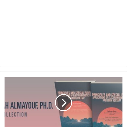
ا
ص
د
ا
ر
ا
ت
أ