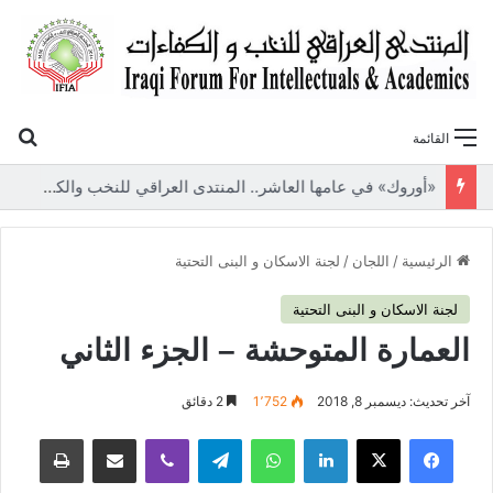
بح
القائمة
«أوروك» في عامها العاشر.. المنتدى العراقي للنخب والكفاءات يصدر عددًا جديدًا ببحوث علمية تعالج قضايا الاقتصاد والطاقة
الرئيسية
/
اللجان
/
لجنة الاسكان و البنى التحتية
لجنة الاسكان و البنى التحتية
العمارة المتوحشة – الجزء الثاني
آخر تحديث: ديسمبر 8, 2018
1٬752
2 دقائق
فيسبوك
‫X
لينكدإن
واتساب
تيلقرام
ڤايبر
مشاركة عبر البريد
طباعة