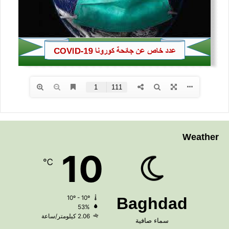
Weather
10
℃
10º - 10º
Baghdad
53%
2.06 كيلومتر/ساعة
سماء صافية