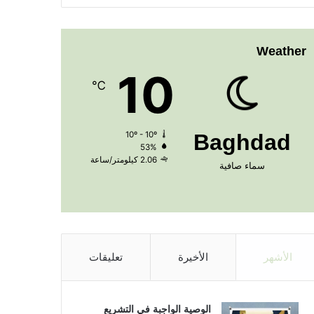
Weather
10
℃
10º - 10º
Baghdad
53%
2.06 كيلومتر/ساعة
سماء صافية
الأشهر
الأخيرة
تعليقات
الوصية الواجبة في التشريع