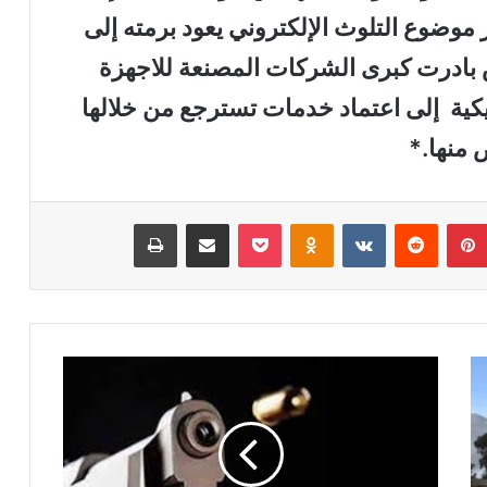
 موضوع التلوث الإلكتروني يعود برمته إلى
بادرت كبرى الشركات المصنعة للاجهزة
ريكية إلى اعتماد خدمات تسترجع من خلالها
 منها.*
بينتيريست
‏Reddit
‏VKontakte
Odnoklassniki
‫Pocket
مشاركة عبر البريد
طباعة
ا
ل
ق
ت
ل
ا