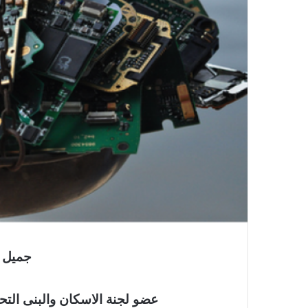
جميل اب
عضو لجنة الاسكان والبنى التح