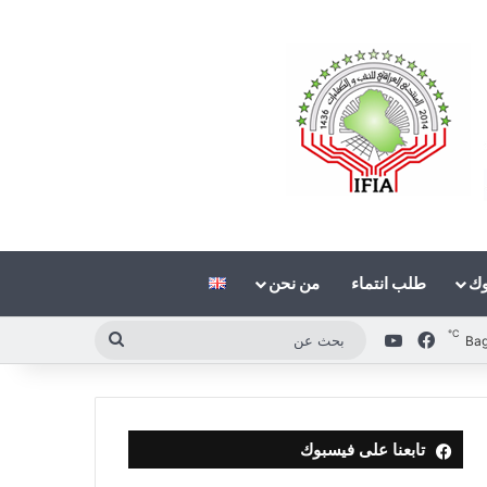
وك
طلب انتماء
من نحن
℃
فيسبوك
‫YouTube
بحث
Ba
عن
تابعنا على فيسبوك