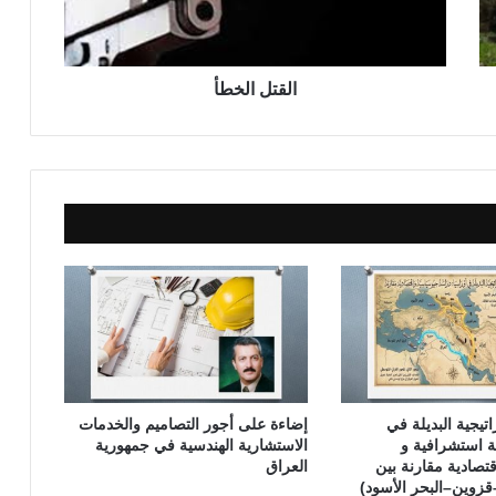
ل
خ
ط
أ
القتل الخطأ
اتيجية البديلة في
إضاءة على أجور التصاميم والخدمات
ة استشرافية و
الاستشارية الهندسية في جمهورية
تصادية مقارنة بين
العراق
قزوين–البحر الأسود)