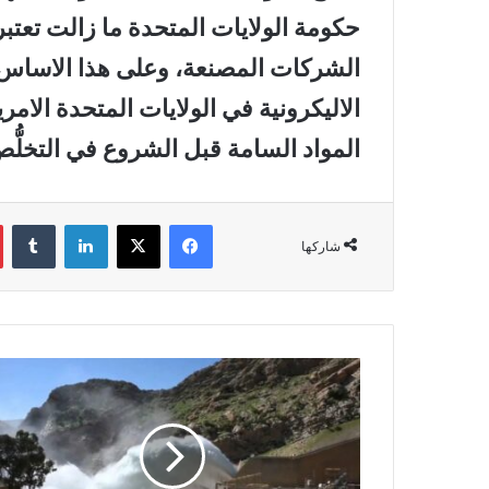
حكومة الولايات المتحدة ما زالت تعتبر
الشركات المصنعة، وعلى هذا الاساس 
الاليكرونية في الولايات المتحدة الام
المواد السامة قبل الشروع في التخلُّص
فيسبوك
‫X
لينكدإن
‏Tumblr
شاركها
م
ح
ط
ة
د
ر