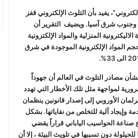
كتروني”، يفيد بأن التلوث الإلكتروني قفز
نوات في شرق وجنوب شرق آسيا. ويضيف التقرير أن
الاليكترونية المنزلية والمواد الإلكترونية
حجم المواد الإلكترونية الموجودة في شرق
ر أعدّه نحو 1300 باحث بشأن مصادر التلوث في العالم أن جهوداً
رورية لمواجهة مثل تلك الأخطار التي تهدد
برلمان الأوروبي إلى إصدار قانونين ينظمان
دمة وإيجاد آلية للتخلص من نفاياتها. بشكل
صناعة الحواسيب الياباني قراراً يقضي
حيلولة دون تسببها في تلويث البيئة ، إلا أن