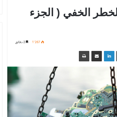
الخطر الخفي ( الجزء
1٬267
2 دقائق
‫X
لينكدإن
مشاركة عبر البريد
طباعة