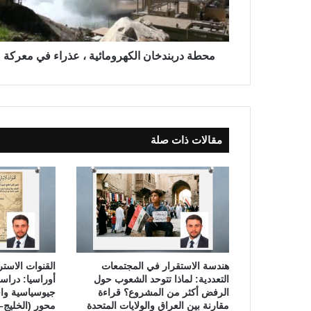
ب
ن
د
خ
محطة دربندخان الكهرومائية ، عذراء في معركة
ا
ن
ا
ل
ك
مقالات ذات صلة
ه
ر
و
م
ا
ئ
ي
ة
،
هندسة الاستقرار في المجتمعات
القنوات الاستر
ع
التعددية: لماذا تتوحد الشعوب حول
أوراسيا: دراس
ذ
الرفض أكثر من المشروع؟ قراءة
جيوسياسية واق
ر
مقارنة بين العراق والولايات المتحدة
محور (الخليج–