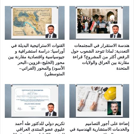
ة
ل
(
ا
ا
ل
ل
ك
ح
ت
ل
ر
ق
و
هندسة الاستقرار في المجتمعات
القنوات الاستراتيجية البديلة في
ة
ن
التعددية: لماذا تتوحد الشعوب حول
أوراسيا: دراسة استشرافية و
ا
ي
الرفض أكثر من المشروع؟ قراءة
جيوسياسية واقتصادية مقارنة بين
ل
مقارنة بين العراق والولايات
محور (الخليج–قزوين–البحر
ة
المتحدة
الأسود) والمحور (الفراتي–
ث
المتوسطي)
ا
م
ن
ة
و
ا
ل
ع
إضاءة على أجور التصاميم
تكريم دولي للدكتور طه أحمد
ش
والخدمات الاستشارية الهندسية في
عليوي عضو المنتدى العراقي
ر