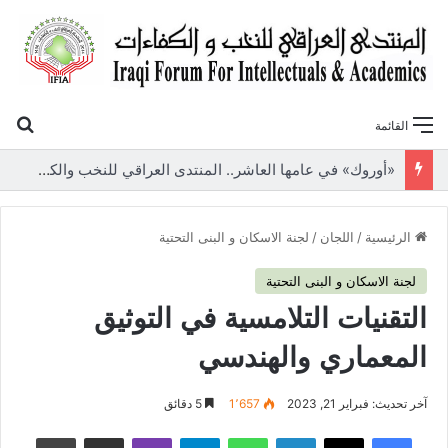
بح
القائمة
«أوروك» في عامها العاشر.. المنتدى العراقي للنخب والكفاءات يصدر عددًا جديدًا ببحوث علمية تعالج قضايا الاقتصاد والطاقة
الرئيسية
/
اللجان
/
لجنة الاسكان و البنى التحتية
لجنة الاسكان و البنى التحتية
التقنيات التلامسية في التوثيق
المعماري والهندسي
آخر تحديث: فبراير 21, 2023
1٬657
5 دقائق
فيسبوك
‫X
لينكدإن
واتساب
تيلقرام
ڤايبر
مشاركة عبر البريد
طباعة