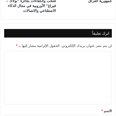
جمهورية العراق
للنخب والكفاءات بجائزة “بولاك –
و
فيراغ” الأوروبية في مجال الذكاء
ن
الاصطناعي والاتصالات
)
اترك تعليقاً
لن يتم نشر عنوان بريدك الإلكتروني.
الحقول الإلزامية مشار إليها بـ
*
ا
ل
ت
ع
ل
ي
ق
*
الاسم
*