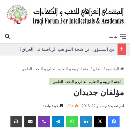
بح
القائمة
«أوروك» في عامها العاشر.. المنتدى العراقي للنخب والكفاءات يصدر عددًا جديدًا ببحوث علمية تعالج قضايا الاقتصاد والطاقة
الرئيسية
/
اللجان
/
لجنة التربية و التعليم العالي و البحث العلمي
لجنة التربية و التعليم العالي و البحث العلمي
مؤلفان جديدان
آخر تحديث: ديسمبر 22, 2018
894
دقيقة واحدة
فيسبوك
‫X
لينكدإن
واتساب
تيلقرام
ڤايبر
مشاركة عبر البريد
طباعة