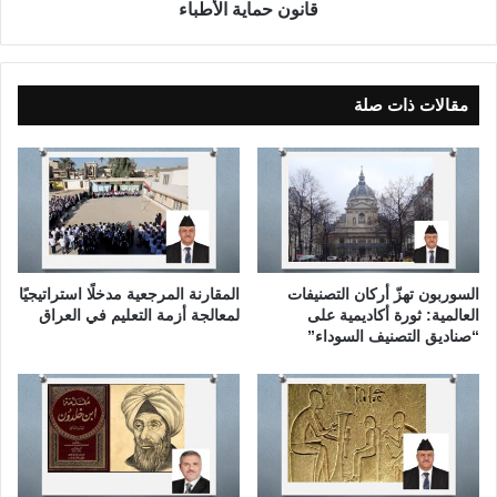
ر
ة
قانون حماية الأطباء
ي
ا
ا
ل
ض
أ
ط
مقالات ذات صلة
ب
ا
ء
السوربون تهزّ أركان التصنيفات
المقارنة المرجعية مدخلًا استراتيجيًا
العالمية: ثورة أكاديمية على
لمعالجة أزمة التعليم في العراق
“صناديق التصنيف السوداء”