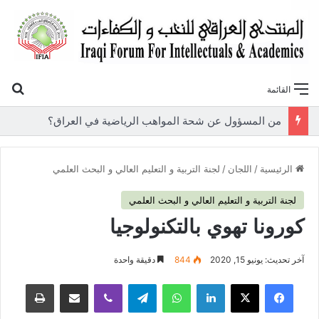
بح
القائمة
«أوروك» في عامها العاشر.. المنتدى العراقي للنخب والكفاءات يصدر عددًا جديدًا ببحوث علمية تعالج قضايا الاقتصاد والطاقة
الرئيسية
/
اللجان
/
لجنة التربية و التعليم العالي و البحث العلمي
لجنة التربية و التعليم العالي و البحث العلمي
كورونا تهوي بالتكنولوجيا
آخر تحديث: يونيو 15, 2020
844
دقيقة واحدة
فيسبوك
‫X
لينكدإن
واتساب
تيلقرام
ڤايبر
مشاركة عبر البريد
طباعة