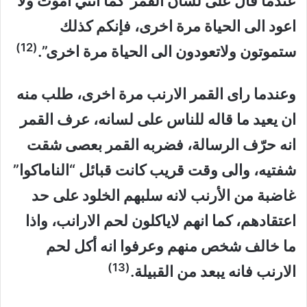
عندما قال على لسان القمر”كما انني اموت ولا
اعود الى الحياة مرة اخرى، فإنكم كذلك
(12)
ستموتون ولاتعودون الى الحياة مرة اخرى”.
وعندما راى القمر الارنب مرة اخرى، طلب منه
ان يعيد ما قاله للناس على لسانه، عرف القمر
انه حرّف الرسالة، فضربه القمر بعصى شقت
شفتيه، والى وقت قريب كانت قبائل “الناماكوا”
غاضبة من الأرنب لانه سلبهم الخلود على حد
اعتقادهم، كما انهم لاياكلون لحم الارانب، واذا
ما خالف شخص منهم وعرفوا انه أكل لحم
(13)
الارنب فانه يبعد من القبيلة.