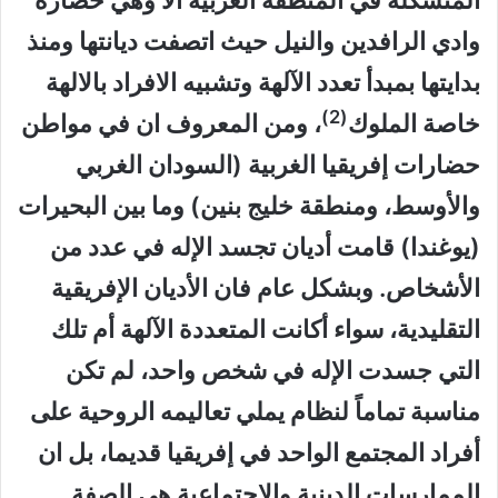
المتشكلة في المنطقة العربية ألا وهي حضارة
وادي الرافدين والنيل حيث اتصفت ديانتها ومنذ
بدايتها بمبدأ تعدد الآلهة وتشبيه الافراد بالالهة
(2)
خاصة الملوك
، ومن المعروف ان في مواطن
حضارات إفريقيا الغربية (السودان الغربي
والأوسط، ومنطقة خليج بنين) وما بين البحيرات
(يوغندا) قامت أديان تجسد الإله في عدد من
الأشخاص. وبشكل عام فان الأديان الإفريقية
التقليدية، سواء أكانت المتعددة الآلهة أم تلك
التي جسدت الإله في شخص واحد، لم تكن
مناسبة تماماً لنظام يملي تعاليمه الروحية على
أفراد المجتمع الواحد في إفريقيا قديما، بل ان
الممارسات الدينية والاجتماعية هي الصفة