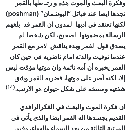
وفكرة البعث والموت هذه وارتباطها بالقمر
نجدها ايضا عند قبائل “البوشمان” (poshman)
لكنها تعتقد في ادبها المدون ان القمر قد ابلغهم
الرسالة بمضمونها الصحيح، لكن شخصا لم
يصدق قول القمر وبدء يناقش الامر مع القمر
عندما توفيت والدته امام ناضريه في حين كان
القمر يخبره أن أمه نائمة وان موتها مؤقت ليس
إلا، لكنه أصر على موتها، فضربه القمر وشق
(14)
شفتيه ومسخه على شكل حيوان هو الارنب.
ان فكرة الموت والبعث في الفكرالرافدي
القديم يجسدها اله القمر ايضا والذي يأتي في
المرتبة الثالثة من بعد السماء والهواء، وفيما