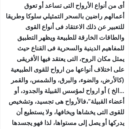
أى من أنواع الأرواح التى تساعد أو تعوق
أعمالهم راضين بالسحر التمثيلي سلوكا وطريقا
للتعبير عن ذلك الاعتقاد فى أنواع القوى
والطاقات الخارقة للطبيعة ويظهر التطبيق
للمفاهيم الدينية والسحرية فى القناع حيث
يمثل مكان الروح، التى يعتقد فيها الأفريقى
على اختلاف أنواعها من ارواح للقوى الطبيعية
(كالأرض، والضوء، والبرق، والشمس، والقمر
…الخ ) أو ارواح لمؤسس القبيلة والجدود، أو
أعضاء القبيلة”،فالأرواح هى تجسيد، وتشخيص
للقوى التى يخشاها ويخافها، ولا يستطيع أن
يدركها أو يصل إلى مستواها، لذا فهو يجسدها