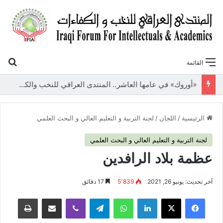
بح
القائمة
«أوروك» في عامها العاشر.. المنتدى العراقي للنخب والكفاءات يصدر عددًا جديدًا ببحوث علمية تعالج قضايا الاقتصاد والطاقة
الرئيسية
/
اللجان
/
لجنة التربية و التعليم العالي و البحث العلمي
لجنة التربية و التعليم العالي و البحث العلمي
عظمة بلاد الرافدين
آخر تحديث: يونيو 26, 2021
5٬839
17 دقائق
فيسبوك
‫X
لينكدإن
واتساب
تيلقرام
ڤايبر
مشاركة عبر البريد
طباعة