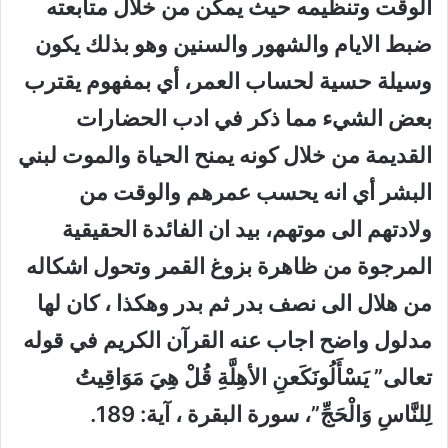
الوقت وتنظيمه حيث يمكن من خلال متابعته
ضبط الايام والشهور والسنين وهو بذلك يكون
وسيلة حسية لحساب العمر، أي بمفهوم يقترب
بعض الشيء مما ذكر في ادب الحضارات
القديمة من خلال كونه يمنح الحياة والموت لبني
البشر أي انه يحسب عمرهم والوقت من
ولادتهم الى موتهم، بيد ان الفائدة الحقيقية
المرجوة من ظاهرة بزوغ القمر وتحول اشكاله
من هلال الى نصف بدر ثم بدر وهكذا ، كان لها
مدلول واضح اجاب عنه القرآن الكريم في قوله
تعالى” يَسْأَلُونَكَعنِ الأهِلَّةِ قُلْ هِيَ مَوَاقِيتُ
لِلنَّاسِ وَالْحَجِّ”، سورة البقرة ، آية: 189.