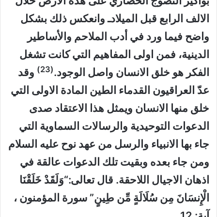
بواكير النضوج الحضاري على هذه الارض خلال
الالف الرابع قبل الميلادـ وانعكس ذلك بشكل
واضح فيما ورد في أدب الملاحم والأساطير
الدينية، فمن اولى المفاهيم التي كانت تشغل
(23)
الفكر هو خلق الانسان واصل الوجود.
وقد
عدّ العراقيون القدماء الطين المادة الاولى التي
خلق منها الانسان ويمثل هذا الاعتقاد صدى
الدعوات التوحيدية والرسالات السماوية التي
جاء بها الانبياء والرسل من عهد نوح عليه السلام
ومن جاء بعده وبقيت تلك الدعوات عالقة في
اذهان الاجيال اللاحقة. قال تعالى:
“وَلَقَدْ خَلَقْنَا
الْإِنسَانَ مِن سُلَالَةٍ مِّن طِينٍ”
سورة المؤمنون ،
آية: 12.