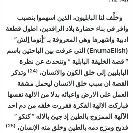
وخلَّف لنا البابليون، الذين اسهموا بنصيب
وافر في بناء حضارة بلاد الرافدين، اطول قطعة
ادبية واشهرها وهي المعروفة بـ “أِنوما اِلش”
(EnumaElish) التي عرفت بين الباحثين باسم
” قصة الخليقة البابلية ” وتتحدث عن نظرة
(24)
البابليين إلى خلق الكون والانسان،
وتذكر
القصة ان سبب خلق الانسان ليحمل مشقة
العمل على الارض واعبائه بدلا من الالهة نفسها
فباركت الالهة الفكرة فقررت خلقه من دم احد
الآلهة الممزوج بالطين إذ جيئ بالاله ” كنكو ”
(25)
فذبح ومزج دمه بالطين وخلق منه الإنسان،