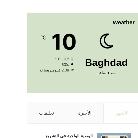
Weather
10
℃
10º - 10º
Baghdad
53%
2.06 كيلومتر/ساعة
سماء صافية
الأشهر
الأخيرة
تعليقات
الوصية الواجبة في التشريع