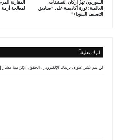
السوربون تهزّ أركان التصنيفات
المقارنة المرجع
ي
العالمية: ثورة أكاديمية على “صناديق
لمعالجة أزمة ا
ة
التصنيف السوداء”
اترك تعليقاً
لن يتم نشر عنوان بريدك الإلكتروني.
الحقول الإلزامية مشار إل
ا
ل
ت
ع
ل
ي
ق