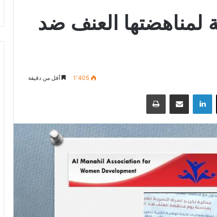
ة لمناهضتها العنف ضد
1٬405
أقل من دقيقة
‫X
لينكدإن
مشاركة عبر البريد
طباعة