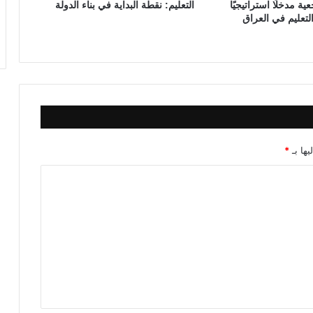
ية مدخلًا استراتيجيًا
التعليم: نقطة البداية في بناء الدولة
ا
لتعليم في العراق
ق
ي
س
ع
ر
ا
ل
د
ي
يها بـ
*
ن
ا
ر
ا
ل
ع
ر
ا
ق
ي
؟