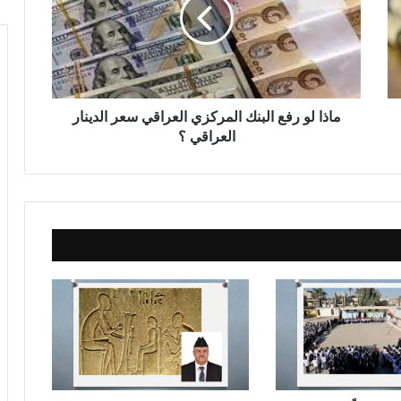
ا
ل
و
ر
ف
ع
ا
ماذا لو رفع البنك المركزي العراقي سعر الدينار
ل
العراقي ؟
ب
ن
ك
ا
ل
م
ر
ك
ز
ي
ا
ل
ع
ر