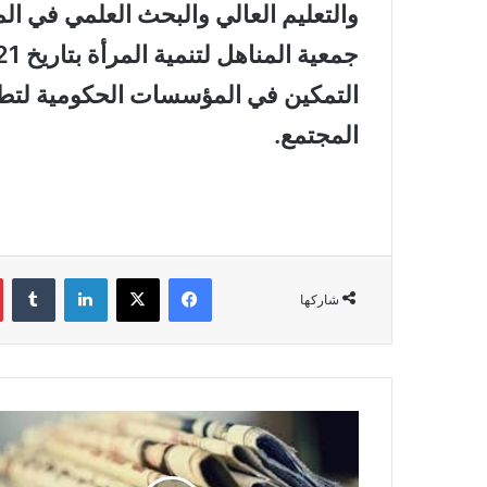
والتعليم العالي والبحث العلمي في ال
التمكين في المؤسسات الحكومية لتطوير
المجتمع.
فيسبوك
‫X
لينكدإن
‏Tumblr
شاركها
أ
ح
د