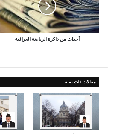
ا
ث
م
ن
ذ
ا
ك
أحداث من ذاكرة الرياضة العراقية
ر
ة
ا
ل
ر
ي
مقالات ذات صلة
ا
ض
ة
ا
ل
ع
ر
ا
ق