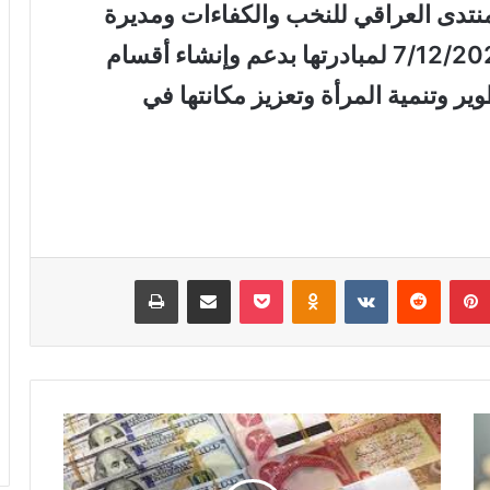
منتدى العراقي للنخب والكفاءات ومديرة
جمعية المناهل لتنمية المرأة بتاريخ 7/12/2021 لمبادرتها بدعم وإنشاء أقسام
 وتنمية المرأة وتعزيز مكانتها في
بينتيريست
‏Reddit
‏VKontakte
Odnoklassniki
‫Pocket
مشاركة عبر البريد
طباعة
م
ا
ذ