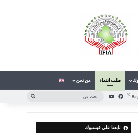
وك
طلب انتماء
من نحن
℃
فيسبوك
‫YouTube
بحث
Ba
عن
تابعنا على فيسبوك