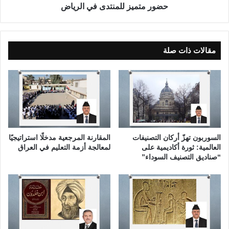
ل
ل
حضور متميز للمنتدى في الرياض
ي
ل
ر
م
ن
ت
مقالات ذات صلة
د
ى
ف
ي
ا
ل
ر
ي
السوربون تهزّ أركان التصنيفات
المقارنة المرجعية مدخلًا استراتيجيًا
ا
العالمية: ثورة أكاديمية على
لمعالجة أزمة التعليم في العراق
ض
“صناديق التصنيف السوداء”