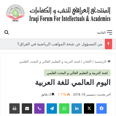
بح
القائمة
«أوروك» في عامها العاشر.. المنتدى العراقي للنخب والكفاءات يصدر عددًا جديدًا ببحوث علمية تعالج قضايا الاقتصاد والطاقة
الرئيسية
/
اللجان
/
لجنة التربية و التعليم العالي و البحث العلمي
لجنة التربية و التعليم العالي و البحث العلمي
اليوم العالمي للغة العربية
آخر تحديث: ديسمبر 19, 2018
1٬778
2 دقائق
فيسبوك
‫X
لينكدإن
واتساب
تيلقرام
ڤايبر
مشاركة عبر البريد
طباعة