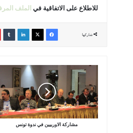
للاطلاع على الاتفاقية في
الملف المر
فيسبوك
‫X
لينكدإن
‏Tumblr
شاركها
م
ش
ا
ر
ك
ة
ا
ل
ا
و
مشاركة الاوربيين في ندوة تونس
ر