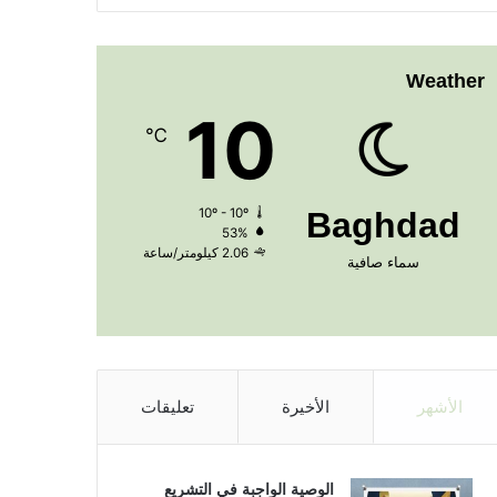
Weather
10
℃
10º - 10º
Baghdad
53%
2.06 كيلومتر/ساعة
سماء صافية
الأشهر
الأخيرة
تعليقات
الوصية الواجبة في التشريع