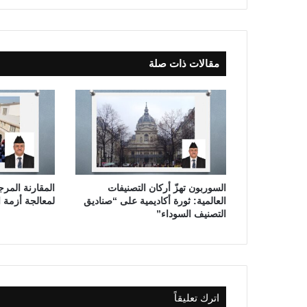
ب
ي
ي
ن
مقالات ذات صلة
ف
ي
ن
د
و
ة
ت
و
ن
السوربون تهزّ أركان التصنيفات
المقارنة المرجع
س
العالمية: ثورة أكاديمية على “صناديق
لمعالجة أزمة ا
التصنيف السوداء”
اترك تعليقاً