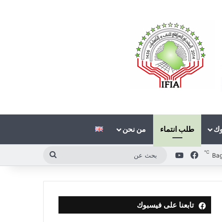
وك
طلب انتماء
من نحن
℃
فيسبوك
‫YouTube
بحث
Ba
عن
تابعنا على فيسبوك