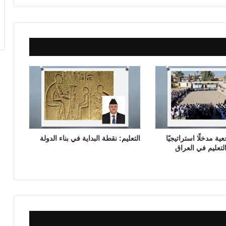
ب
ي
ة
ي
ح
ص
ل
ع
ل
ى
ج
ا
ئ
ية مدخلًا استراتيجيًا
التعليم: نقطة البداية في بناء الدولة
ز
لتعليم في العراق
ة
ف
ي
م
ا
ل
ي