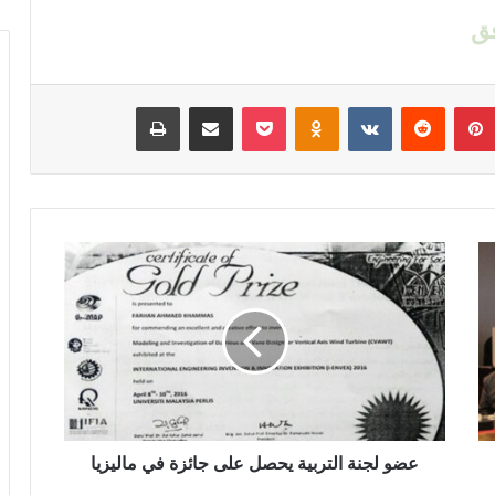
فق
بينتيريست
‏Reddit
‏VKontakte
Odnoklassniki
‫Pocket
مشاركة عبر البريد
طباعة
ع
ض
و
ل
ج
ن
ة
ا
ل
ت
عضو لجنة التربية يحصل على جائزة في ماليزيا
ر