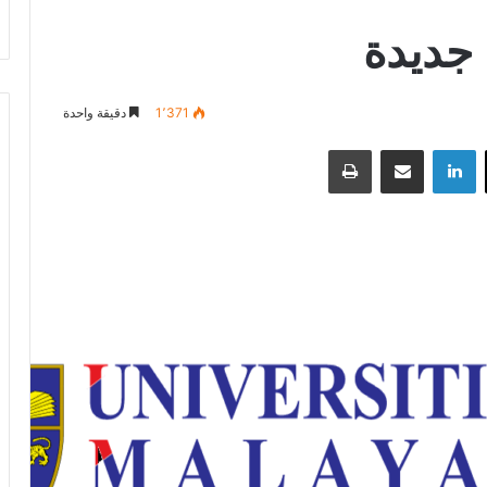
 جديدة
1٬371
دقيقة واحدة
‫X
لينكدإن
مشاركة عبر البريد
طباعة