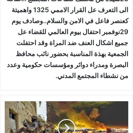
الى التعرف عل القرار الاممي 1325 واهميتة
كعنصر فاعل في الامن والسلام..وصادف يوم
29نوفمبر احتفال بيوم العالمي للقضاء عل
جميع اشكال العنف ضد المراة وقد احتفلت
الجمعية بهذة المناسبة بحضور نائب محافظ
البصرة ومدراء دوائر ومؤسسات حكومية وعدد
من نشطاء المجتمع المدني.
T
h
e
I
n