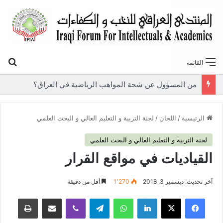
بح
القائمة
«أوروك» في عامها العاشر.. المنتدى العراقي للنخب والكفاءات يصدر عددًا جديدًا ببحوث علمية تعالج قضايا الاقتصاد والطاقة
الرئيسية
/
اللجان
/
لجنة التربية و التعليم العالي و البحث العلمي
لجنة التربية و التعليم العالي و البحث العلمي
القياديات في مواقع القرار
آخر تحديث: ديسمبر 3, 2018
1٬270
أقل من دقيقة
فيسبوك
‫X
لينكدإن
واتساب
تيلقرام
ڤايبر
مشاركة عبر البريد
طباعة