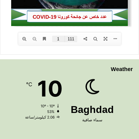
Weather
10
℃
10º - 10º
Baghdad
53%
2.06 كيلومتر/ساعة
سماء صافية