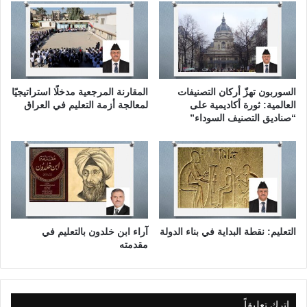
n
ا
d
ل
C
ع
o
ر
n
ا
s
ق
e
السوربون تهزّ أركان التصنيفات
المقارنة المرجعية مدخلًا استراتيجيًا
q
العالمية: ثورة أكاديمية على
لمعالجة أزمة التعليم في العراق
u
“صناديق التصنيف السوداء”
e
n
c
e
s
التعليم: نقطة البداية في بناء الدولة
آراء ابن خلدون بالتعليم في
مقدمته
اترك تعليقاً