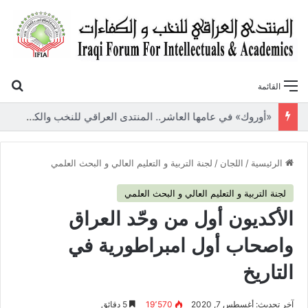
بح
القائمة
«أوروك» في عامها العاشر.. المنتدى العراقي للنخب والكفاءات يصدر عددًا جديدًا ببحوث علمية تعالج قضايا الاقتصاد والطاقة
الرئيسية
/
اللجان
/
لجنة التربية و التعليم العالي و البحث العلمي
لجنة التربية و التعليم العالي و البحث العلمي
الأكديون أول من وحّد العراق
واصحاب أول امبراطورية في
التاريخ
آخر تحديث: أغسطس 7, 2020
19٬570
5 دقائق