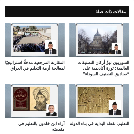
ر
.
د
ح
مقالات ذات صلة
ف
ا
ي
ج
ب
ة
ر
م
ن
ل
ا
ح
م
ة
ج
ف
السوربون تهزّ أركان التصنيفات
المقارنة المرجعية مدخلًا استراتيجيًا
ا
ي
العالمية: ثورة أكاديمية على
لمعالجة أزمة التعليم في العراق
ل
ا
“صناديق التصنيف السوداء”
أ
ل
م
م
م
ج
ا
ت
ل
م
م
ع
ت
ا
ح
التعليم: نقطة البداية في بناء الدولة
آراء ابن خلدون بالتعليم في
ت
مقدمته
د
ا