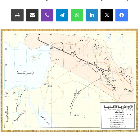
فيسبوك
‫X
لينكدإن
واتساب
تيلقرام
ڤايبر
مشاركة عبر البريد
طباعة