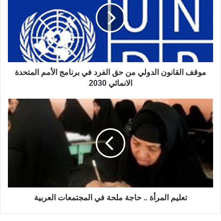
ف
ا
ل
ق
ا
ن
و
موقف القانون الدولي من حق الفرد في برنامج الأمم المتحدة
ن
الانمائي 2030
ا
ل
ت
د
ع
و
ل
ل
ي
ي
م
م
ا
ن
ل
ح
م
ق
ر
ا
أ
تعليم المرأة .. حاجة ملحة في المجتمعات العربية
ل
ة
ف
.