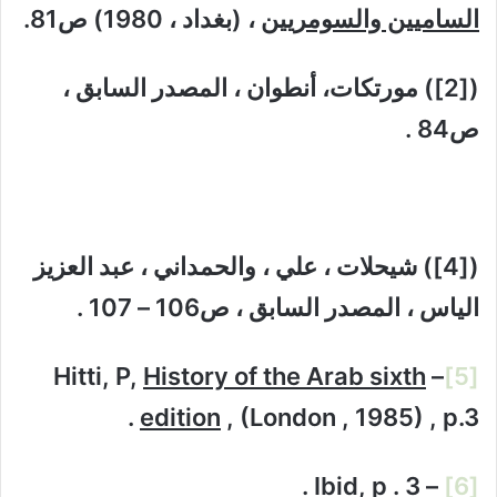
الساميين والسومريين
، (بغداد ، 1980) ص81.
([2]) مورتكات، أنطوان ، المصدر السابق ،
ص84 .
([4]) شيحلات ، علي ، والحمداني ، عبد العزيز
الياس ، المصدر السابق ، ص106 – 107 .
History of the Arab sixth
– Hitti, P,
[5]
edition
, (London , 1985) , p.3 .
– Ibid, p . 3 .
[6]