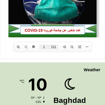
Weather
10
℃
10º - 10º
Baghdad
53%