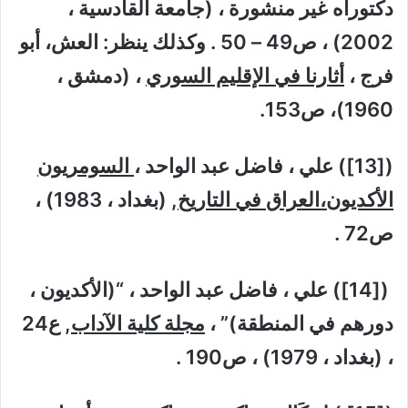
دكتوراه غير منشورة ، (جامعة القادسية ،
2002) ، ص49 – 50 . وكذلك ينظر: العش، أبو
فرج ،
أثارنا في الإقليم السوري
، (دمشق ،
1960)، ص153.
([13]) علي ، فاضل عبد الواحد ،
السومريون
الأكديون،العراق في التاريخ
, (بغداد ، 1983) ،
ص72 .
([14]) علي ، فاضل عبد الواحد ، “(الأكديون ،
دورهم في المنطقة)” ،
مجلة كلية الآداب
, ع24
، (بغداد ، 1979) ، ص190 .