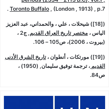
Toronto Buffalo
, (London , 1913) , p.7 .
([18]) شيحلات ، علي ، والحمداني، عبد العزيز
الياس ،
مختصر تاريخ العراق القديم
, ج2 ،
(بيروت ، 2006)، ص105 – 106.
([19]) مورتكات ، أنطوان ،
تاريخ الشرق الأدنى
القديم
، ترجمة توفيق سليمان, (1950) ،
ص84.
م
و
ق