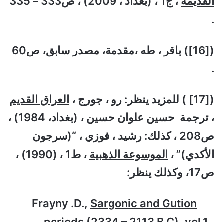
القديمة
، ج1 ، (بغداد ، 2009) ، ص333 – 335
.
([16]) باقر ، طه ،مقدمة، مصدر سابق، ص60
.
([17] ) للمزيد ينظر: رو ، جورج ،
العراق القديم
، ترجمة حسين علوان حسين ، (بغداد، 1984) ،
ص208 ، كذلك: رشيد ، فوزي ، “(سرجون
الأكدي)” ،
الموسوعة الذهبية
، ط1 ، (1990) ،
ص17، وكذلك ينظر:
Sargonic and Gution
Frayny .D.,
periods (2334 – 2113 B.C), vol.1 ,