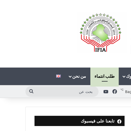
وك
طلب انتماء
من نحن
℃
فيسبوك
‫YouTube
بحث
Ba
عن
تابعنا على فيسبوك