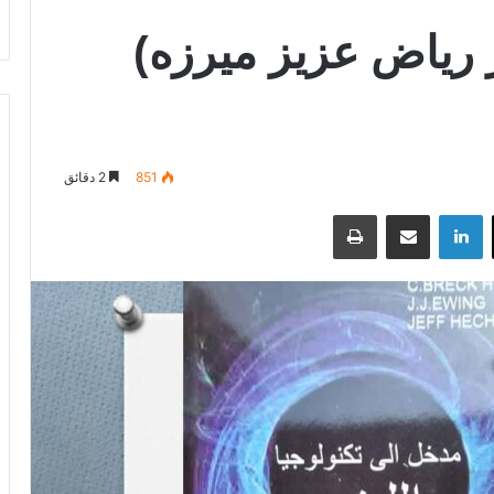
 رياض عزيز ميرزه)
851
2 دقائق
‫X
لينكدإن
مشاركة عبر البريد
طباعة