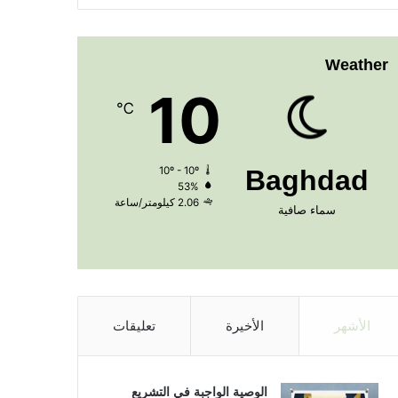
Weather
10
℃
10º - 10º
Baghdad
53%
2.06 كيلومتر/ساعة
سماء صافية
الأشهر
الأخيرة
تعليقات
الوصية الواجبة في التشريع