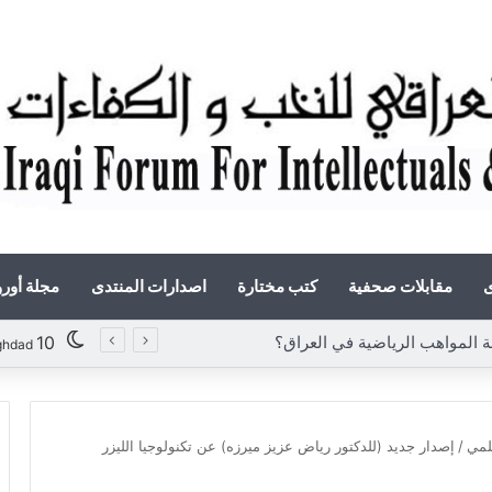
ى
مقابلات صحفية
كتب مختارة
اصدارات المنتدى
مجلة أور
واهب الرياضية في العراق؟
10
ghdad
علمي
/
إصدار جديد (للدكتور رياض عزيز ميرزه) عن تكنولوجيا الليزر