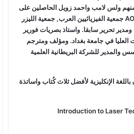
 منهم ولس لامب واحمد زويل الحاصلين على
جائزة نوبل. والعضو فيAOS,OSA,SPIE جمعية الفيزيائيين العرب, جمعية الليزر
ة ومدير تحرير سابقا. واستاذ بصريات فورير
 العليا في جامعة بغداد. ومؤلف ومترجم
س والمدير للشركة البريطانية العلمية
للغة الإنكليزية لأفضل ثلاث كُتاب واساتذة