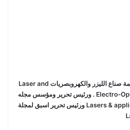
المدير التنفيذي لـLEOMA وهي منظمة صناع الليزر والكهروبصريات Laser and
Electro-Optics Manufacturers Association . ورئيس تحرير ومؤسس مجله
الليزر وتطبيقاته Lasers & applications magazine ورئيس تحرير اسبق لمجلة