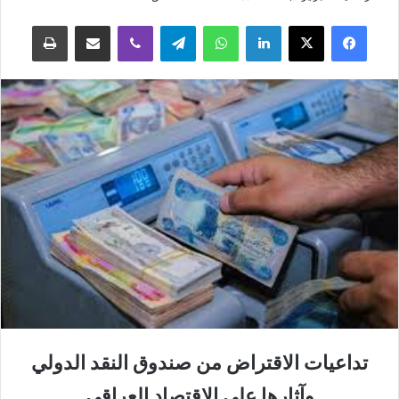
فيسبوك
‫X
لينكدإن
واتساب
تيلقرام
ڤايبر
مشاركة عبر البريد
طباعة
تداعيات الاقتراض من صندوق النقد الدولي
وآثارها على الاقتصاد العراقي