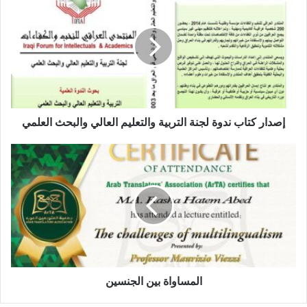
ص
د
ا
ر
ك
ت
ا
ب
ن
إصدار كتاب ندوة لجنة التربية والتعليم العالي والبحث العلمي
د
و
ا
ة
ل
ل
م
ج
س
ن
ا
ة
و
ا
ا
ل
ة
ت
ب
ر
ي
المساواة بين الجنسين
ب
ن