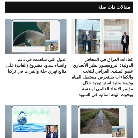
ل
مقالات ذات صلة
ر
ي
ا
ض
ة
ا
ل
ع
كفاءات العراق في المحافل
الدول التي ساهمت في دعم
ر
الدولية: البروفيسور نظير الأنصاري
وانشاء سدود مشروع (الغاب) على
ا
عضو المنتدى العراقي للنخب
منابع نهري جلة والفرات في تركيا
والكفاءات يستعرض مستقبل المياه
ق
بوثيقة بحثية استراتيجية خلال
ي
مؤتمر الاتحاد العالمي لهندسة
ة
وبحوث البيئة المائية في السويد
(
ا
ل
ح
ل
ق
ة