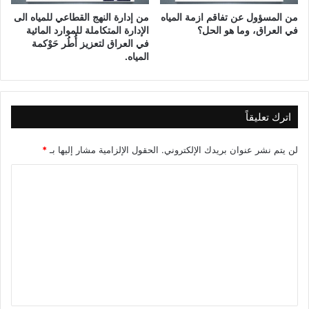
ا
من المسؤول عن تفاقم ازمة المياه
من إدارة النهج القطاعي للمياه الى
ل
في العراق، وما هو الحل؟
الإدارة المتكاملة للموارد المائية
س
في العراق لتعزيز أُطُر حَوْكمة
ا
المياه.
ب
ع
ة
و
اترك تعليقاً
ا
ل
لن يتم نشر عنوان بريدك الإلكتروني.
الحقول الإلزامية مشار إليها بـ
*
ع
ش
ا
ر
ل
و
ن
ت
)
ع
ل
ي
ق