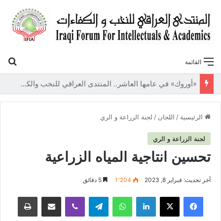
بح
القائمة
«أوروك» في عامها العاشر.. المنتدى العراقي للنخب والكفاءات يصدر عددًا جديدًا ببحوث علمية تعالج قضايا الاقتصاد والطاقة
الرئيسية
/
اللجان
/
لجنة الزراعة و الري
لجنة الزراعة و الري
تحسين انتاجية المياه الزراعية
آخر تحديث: فبراير 8, 2023
1٬204
5 دقائق
فيسبوك
‫X
لينكدإن
واتساب
تيلقرام
ڤايبر
مشاركة عبر البريد
طباعة