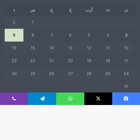
ن
ث
أرب
خ
ج
س
د
2
1
9
8
7
6
5
4
3
16
15
14
13
12
11
10
23
22
21
20
19
18
17
30
29
28
27
26
25
24
31
« يوليو
فيسبوك
‫X
واتساب
تيلقرام
ڤايبر
© حقوق النشر 2026، جميع الحقوق محفوظة |
mfaad
زر