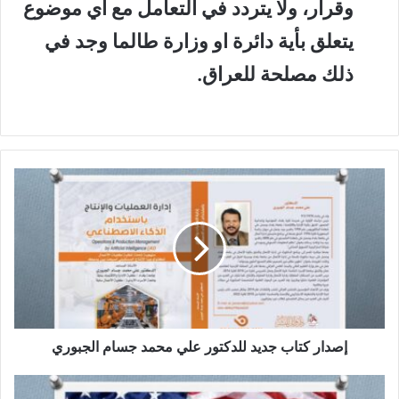
وقرار، ولا يتردد في التعامل مع أي موضوع
يتعلق بأية دائرة او وزارة طالما وجد في
ذلك مصلحة للعراق.
إ
ص
د
ا
ر
ك
ت
ا
ب
ج
إصدار كتاب جديد للدكتور علي محمد جسام الجبوري
د
ي
أ