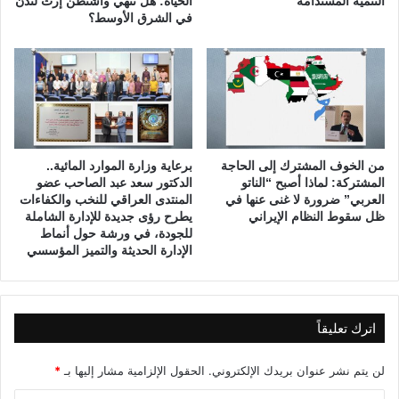
التنمية المستدامة
الحياة: هل تنهي واشنطن إرث لندن
ب
ق
في الشرق الأوسط؟
و
ة
ر
ي
من الخوف المشترك إلى الحاجة
برعاية وزارة الموارد المائية..
المشتركة: لماذا أصبح “الناتو
الدكتور سعد عبد الصاحب عضو
العربي” ضرورة لا غنى عنها في
المنتدى العراقي للنخب والكفاءات
ظل سقوط النظام الإيراني
يطرح رؤى جديدة للإدارة الشاملة
للجودة، في ورشة حول أنماط
الإدارة الحديثة والتميز المؤسسي
اترك تعليقاً
لن يتم نشر عنوان بريدك الإلكتروني.
الحقول الإلزامية مشار إليها بـ
*