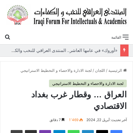
بح
القائمة
«أوروك» في عامها العاشر.. المنتدى العراقي للنخب والكفاءات يصدر عددًا جديدًا ببحوث علمية تعالج قضايا الاقتصاد والطاقة
الرئيسية
/
اللجان
/
لجنة الادارة والاحصاء و التخطيط الاستراتيجي
لجنة الادارة والاحصاء و التخطيط الاستراتيجي
العراق … وقطار غرب بغداد
الاقتصادي
آخر تحديث: أبريل 22, 2024
1٬469
7 دقائق
فيسبوك
‫X
لينكدإن
واتساب
تيلقرام
ڤايبر
مشاركة عبر البريد
طباعة