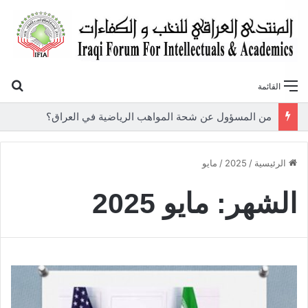
بح
القائمة
«أوروك» في عامها العاشر.. المنتدى العراقي للنخب والكفاءات يصدر عددًا جديدًا ببحوث علمية تعالج قضايا الاقتصاد والطاقة
الرئيسية
/
2025
/
مايو
الشهر:
مايو 2025