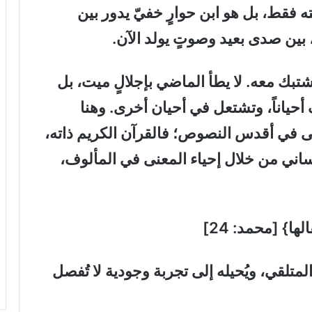
فقط، بل هو ابن حوارٍ خفيّ يدور بين
، بين صدى بعيد وصوتٍ يولد الآن.
تبك معه. لا يطأ الماضي بإجلالٍ ميت، بل
 أحياناً، وتشتعل في أحيان أخرى. وهنا
تى في أقدس النصوص؛ فالقرآن الكريم ذاته،
اني من خلال إحياء المعنى في المألوف،
ا} [محمد: 24]
لمتلقي، ويُحيله إلى تجربة وجودية لا تُفصل