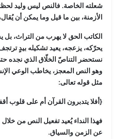
شعلته الخاصة. فالنص ليس وليد لحظته 
الأزمنة، بين ما قيل وما يمكن أن يُقال
الكاتب الحق لا يهرب من التراث، بل يش
يحرّكه، يزعجه، يعيد تشكيله بيدٍ ترتجف
نستحضر التناصّ الخلّاق الذي نجده ح
وهو النص المعجز، يخاطب الوعي الإنس
مثل قوله تعالى:
{أفلا يتدبرون القرآن أم على قلوب أقفاله
فهذا النداء يُعيد تفعيل النص من خلال ا
عن الزمن والسياق.