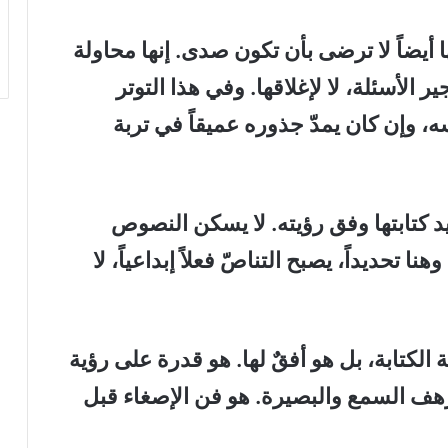
ها أيضاً لا ترضى بأن تكون صدى. إنها محاولة
ر الأسئلة، لا لإغلاقها. وفي هذا التوتر
سه، وإن كان يمدّ جذوره عميقاً في تربة
يد كتابتها وفق رؤيته. لا يسكن النصوص
 تحديداً، يصبح التناصّ فعلاً إبداعياً، لا
 الكتابة، بل هو أفقٌ لها. هو قدرة على رؤية
ن أرهف السمع والبصيرة. هو فن الإصغاء قبل