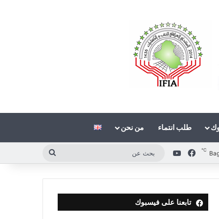
وك
طلب انتماء
من نحن
℃
فيسبوك
‫YouTube
بحث
Ba
عن
تابعنا على فيسبوك