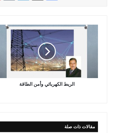
ا
ل
ر
ب
ط
ا
ل
ك
ه
ر
الربط الكهربائي وأمن الطاقة
ب
ا
ئ
ي
و
أ
مقالات ذات صلة
م