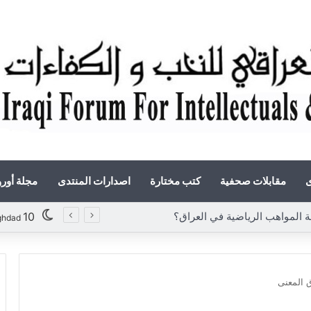
ى
مقابلات صحفية
كتب مختارة
اصدارات المنتدى
مجلة أور
واهب الرياضية في العراق؟
10
ghdad
ق المعنى