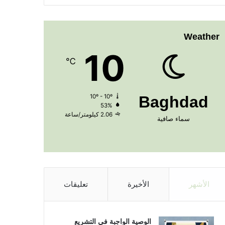
Weather
10
℃
10º - 10º
Baghdad
53%
2.06 كيلومتر/ساعة
سماء صافية
الأشهر
الأخيرة
تعليقات
الوصية الواجبة في التشريع