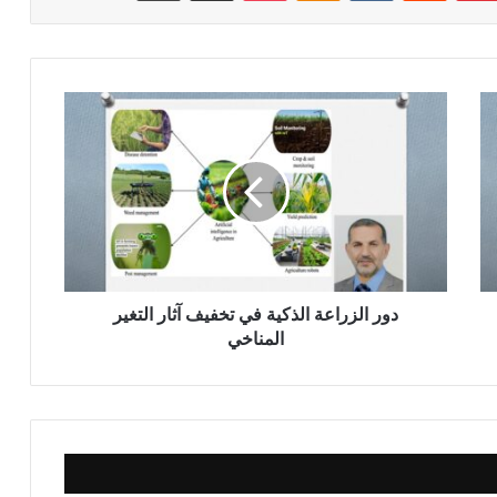
د
و
ر
ا
ل
ز
ر
ا
ع
ة
دور الزراعة الذكية في تخفيف آثار التغير
ا
المناخي
ل
ذ
ك
ي
ة
ف