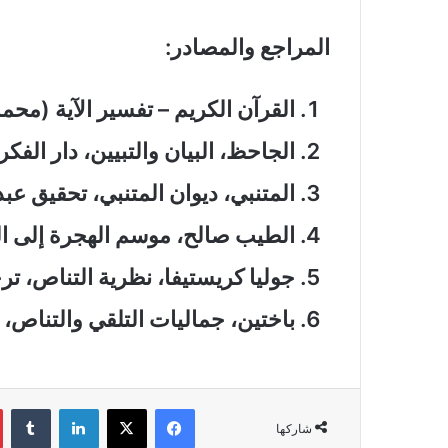
المراجع والمصادر:
القرآن الكريم – تفسير الآية (محمد: 4
الجاحظ، البيان والتبيين، دار الفكر
المتنبي، ديوان المتنبي، تحقيق عبد
الطيب صالح، موسم الهجرة إلى ال
جوليا كريستيفا، نظرية التناص، تر
باختين، جماليات التلقي والتناص، د
فيسبوك
‫X
لينكدإن
‏Tumblr
شاركها