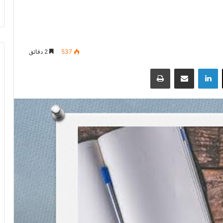
537
2 دقائق
‫X
لينكدإن
مشاركة عبر البريد
طباعة