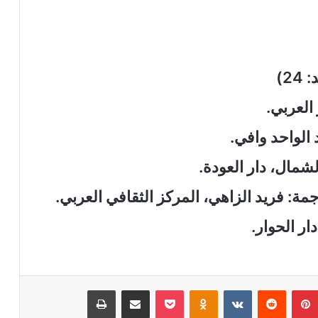
2)
 العربي.
 الواحد وافي.
شمال، دار العودة.
جمة: فريد الزاهي، المركز الثقافي العربي.
ار الحوار.
بينتيريست
‏Reddit
‏VKontakte
Odnoklassniki
‫Pocket
مشاركة عبر البريد
طباعة