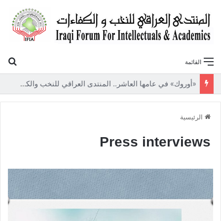
بح
القائمة
«أوروك» في عامها العاشر.. المنتدى العراقي للنخب والكفاءات يصدر عددًا جديدًا ببحوث علمية تعالج قضايا الاقتصاد والطاقة
الرئيسية
Press interviews