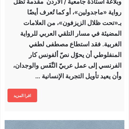
وبلاغة أستاذة جامعية / الاردن مقدمة تظلّ
رواية «ماجدولين»، أو كما تُعرف أيضًا
بـ«تحت ظلال الزيزفون»، من العلامات
المضيئة في مسار التلقي العربي للرواية
الغربية. فقد استطاع مصطفى لطفي
المنفلوطي أن يحوّل نصّ ألفونس كار
الفرنسي إلى عمل عربيّ النَّفَس والوجدان،
وأن يعيد تأويل التجربة الإنسانية …
اقرا المزيد