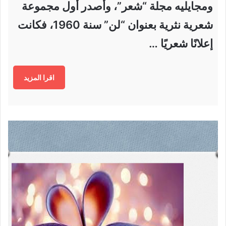
ومجايليه مجلة “شعر”، وأصدر أول مجموعة
شعرية نثرية بعنوان “لن” سنة 1960، فكانت
إعلانًا شعريًا …
اقرا المزيد