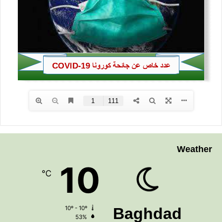
Weather
10
℃
10º - 10º
Baghdad
53%