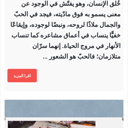
خُلق الإنسان، وهو يفتّش في الوجود عن
معنى يسمو به فوق مادّيته، فيجد في الحبّ
والجمال ملاذًا لروحه، ونبضًا لوجوده، وإيقاعًا
خفيًّا ينساب في أعماق مشاعره كما تنساب
الأنهار في مروج الحياة. إنهما سرّان
متلازمان؛ فالحبّ هو الشعور …
اقرا المزيد