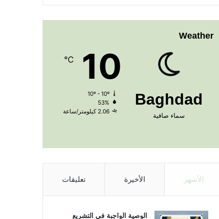
Weather
10
℃
10º - 10º
Baghdad
53%
2.06 كيلومتر/ساعة
سماء صافية
الأشهر
الأخيرة
تعليقات
الوصية الواجبة في التشريع