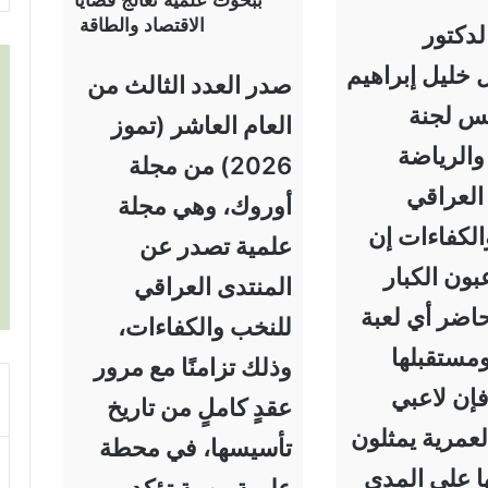
ببحوث علمية تعالج قضايا
الاقتصاد والطاقة
لدكتور
 خليل إبراهيم
صدر العدد الثالث من
يس لجنة
العام العاشر (تموز
والرياضة
2026) من مجلة
العراقي
أوروك، وهي مجلة
الكفاءات إن
علمية تصدر عن
بون الكبار
المنتدى العراقي
اضر أي لعبة
للنخب والكفاءات،
مستقبلها
وذلك تزامنًا مع مرور
إن لاعبي
عقدٍ كاملٍ من تاريخ
لعمرية يمثلون
تأسيسها، في محطة
ا على المدى