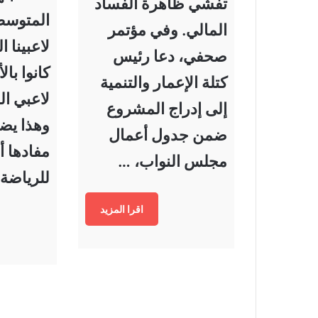
تفشي ظاهرة الفساد
المتوسط 
المالي. وفي مؤتمر
لاعبينا ا
صحفي، دعا رئيس
كانوا با
كتلة الإعمار والتنمية
لاعبي ال
إلى إدراج المشروع
وهذا يضع
ضمن جدول أعمال
مفادها أ
مجلس النواب، …
للرياضة
اقرا المزيد