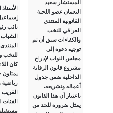
المستشار سعيد
الأستاذ ا
النعمان عضو اللجنة
إسماعيل
القانونية المنتدى
نائب رئ
العراقي للنخب
الشباب 
والكفاءات سبق أن تم
المنتدى 
توجيه دعوة إلى
للنخب و
مجلس النواب لإدراج
كان اللاع
مشروع قانون الرقابة
يمثلون ح
الداخلية ضمن جدول
رياضية و
أعماله وتشريعه،
القريب ف
باعتبار أن هذا القانون
الفئات ا
يمثل ضرورة للحد من
مستقبله