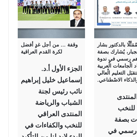
مَثَّلًا بالدكتور بشار
وقفة … من أجل غدٍ أفضل
لْجبار، يُشارك بصفة
لكرة القدم العراقية
م رسمي في ندوة
د الْجامعات الْعربية
الجزء الأول أ.د.
َل التعليم الْعالي
إسماعيل خليل إبراهيم
الذكاء الاصْطناعي.
نائب رئيس لجنة
لمنتدى
الشباب والرياضة
 للنخب
المنتدى العراقي
ات بصفة
للنخب والكفاءات في
رسمي في
البدء لابد لنا من التأكيد