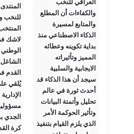
العراقي للنخب
المنتدى 
والكفاءات أن المطلع
للنخب و
والمتابع لمسيرة
المنتخب
الذكاء الاصطناعي منذ
لاشك في
بداية تكوينه وعطائه
الوطني 
المميز وتأثيراته
الشاغل 
الايجابية والسلبية
القدم في
سيجد أن هذا الذكاء قد
يُلقي عل
أحدث ثورة في عالم
الإدارية 
تحليل وأتمتة البيانات
مسؤولية 
وتأثير الحوكمة الأمر
الجدي به
الذي يلزم القيام بتنفيذ
كرة القد