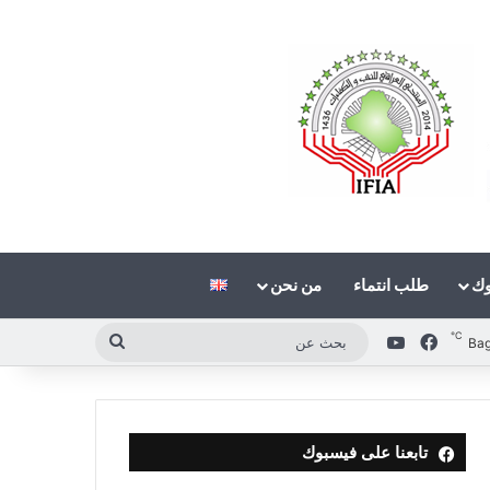
وك
طلب انتماء
من نحن
℃
فيسبوك
‫YouTube
بحث
Ba
عن
تابعنا على فيسبوك