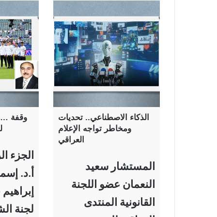
الذكاء الاصطناعي.. تحديات
وقفة … 
ومخاطر تواجه الإعلام
ل
العراقي
الجزء الر
المستشار سعيد
أ.د. إسم
النعمان عضو اللجنة
إبراهيم 
القانونية المنتدى
لجنة الش