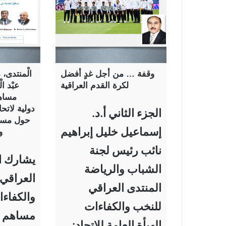
وقفة … من أجل غدٍ أفضل
الْمنتدى، مُ
لكرة القدم العراقية
عبْد ا
مساه
دولية لاتحا
الجزء الثاني أ.د.
حول مستقب
إسماعيل خليل إبراهيم
و
نائب رئيس لجنة
يشارك ا
الشباب والرياضة
العراقي
المنتدى العراقي
والكفاء
للنخب والكفاءات
مساهم 
الهيأة العامة للاتحاد: