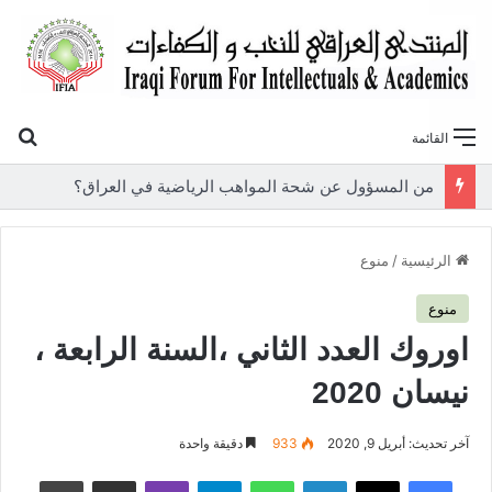
بح
القائمة
«أوروك» في عامها العاشر.. المنتدى العراقي للنخب والكفاءات يصدر عددًا جديدًا ببحوث علمية تعالج قضايا الاقتصاد والطاقة
الرئيسية
/
منوع
منوع
اوروك العدد الثاني ،السنة الرابعة ،
نيسان 2020
آخر تحديث: أبريل 9, 2020
933
دقيقة واحدة
فيسبوك
‫X
لينكدإن
واتساب
تيلقرام
ڤايبر
مشاركة عبر البريد
طباعة