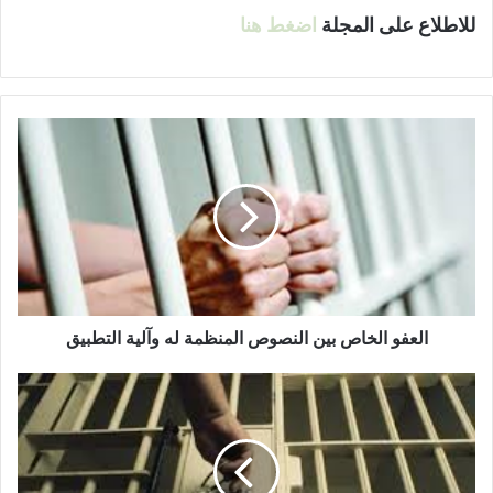
للاطلاع على المجلة
اضغط هنا
ا
ل
ع
ف
و
ا
ل
خ
ا
ص
العفو الخاص بين النصوص المنظمة له وآلية التطبيق
ب
ي
ق
ن
ا
ا
ن
ل
و
ن
ن