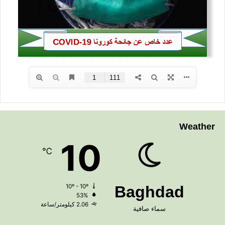
Weather
10
℃
10º - 10º
Baghdad
53%
2.06 كيلومتر/ساعة
سماء صافية