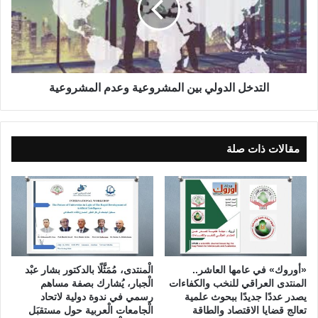
ش
خ
ا
ل
ف
ا
ج
ل
د
د
ي
و
التدخل الدولي بين المشروعية وعدم المشروعية
د
ل
ل
ي
ج
ب
ه
ي
مقالات ذات صلة
ا
ن
ز
ا
ت
ل
ن
م
ش
ش
ي
ر
ط
و
ا
ع
«أوروك» في عامها العاشر..
الْمنتدى، مُمَثَّلًا بالدكتور بشار عبْد
ل
ي
المنتدى العراقي للنخب والكفاءات
الْجبار، يُشارك بصفة مساهم
ب
ة
يصدر عددًا جديدًا ببحوث علمية
رسمي في ندوة دولية لاتحاد
ذ
تعالج قضايا الاقتصاد والطاقة
الْجامعات الْعربية حول مستقبَل
و