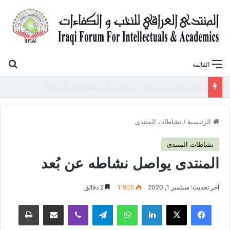
بح
القائمة
«أوروك» في عامها العاشر.. المنتدى العراقي للنخب والكفاءات يصدر عددًا جديدًا ببحوث علمية تعالج قضايا الاقتصاد والطاقة
الرئيسية
/
نشاطات المنتدى
نشاطات المنتدى
المنتدى يواصل نشاطه عن بُعد
آخر تحديث: سبتمبر 1, 2020
1٬905
2 دقائق
فيسبوك
‫X
لينكدإن
واتساب
تيلقرام
ڤايبر
مشاركة عبر البريد
طباعة