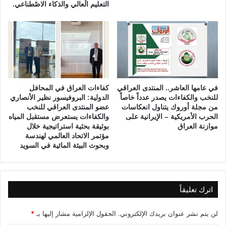
التعليم الْعالي والذكاء الاصْطناعي.
و
ع
ر
د
م
ا
ل
م
ش
ر
في عامها العاشر.. المنتدى العراقي
كفاءات العراق في المحافل
و
للنخب والكفاءات يصدر عدداً خاصاً
الدولية: البروفيسور نظير الأنصاري
ع
من مجلة أوروك يتناول انعكاسات
عضو المنتدى العراقي للنخب
ي
الحرب الأمريكية – الإيرانية على
والكفاءات يستعرض مستقبل المياه
ة
موازنة العراق
بوثيقة بحثية استراتيجية خلال
مؤتمر الاتحاد العالمي لهندسة
وبحوث البيئة المائية في السويد
اترك تعليقاً
لن يتم نشر عنوان بريدك الإلكتروني.
الحقول الإلزامية مشار إليها بـ
*