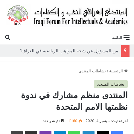
بح
القائمة
«أوروك» في عامها العاشر.. المنتدى العراقي للنخب والكفاءات يصدر عددًا جديدًا ببحوث علمية تعالج قضايا الاقتصاد والطاقة
الرئيسية
/
نشاطات المنتدى
نشاطات المنتدى
المنتدى منظم مشارك في ندوة
نظمتها الامم المتحدة
آخر تحديث: سبتمبر 4, 2020
1٬160
دقيقة واحدة
فيسبوك
‫X
لينكدإن
واتساب
تيلقرام
ڤايبر
مشاركة عبر البريد
طباعة