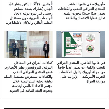
ر
«أوروك» في عامها العاشر..
الْمنتدى، مُمَثَّلًا بالدكتور بشار عبْد
و
المنتدى العراقي للنخب والكفاءات
الْجبار، يُشارك بصفة مساهم
ع
يصدر عددًا جديدًا ببحوث علمية
رسمي في ندوة دولية لاتحاد
ي
تعالج قضايا الاقتصاد والطاقة
الْجامعات الْعربية حول مستقبَل
التعليم الْعالي والذكاء الاصْطناعي.
ة
في عامها العاشر.. المنتدى العراقي
كفاءات العراق في المحافل
للنخب والكفاءات يصدر عدداً خاصاً
الدولية: البروفيسور نظير الأنصاري
من مجلة أوروك يتناول انعكاسات
عضو المنتدى العراقي للنخب
الحرب الأمريكية – الإيرانية على
والكفاءات يستعرض مستقبل المياه
موازنة العراق
بوثيقة بحثية استراتيجية خلال
مؤتمر الاتحاد العالمي لهندسة
وبحوث البيئة المائية في السويد