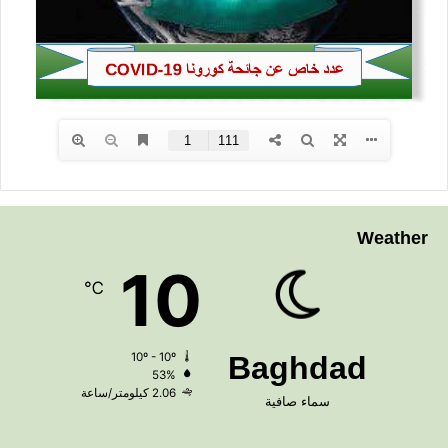
Weather
10
℃
10º - 10º
Baghdad
53%
2.06 كيلومتر/ساعة
سماء صافية