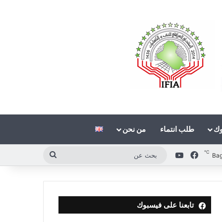
وك
طلب انتماء
من نحن
℃
فيسبوك
‫YouTube
بحث
Ba
عن
تابعنا على فيسبوك