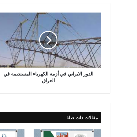
ا
ل
د
و
ر
ا
ل
ا
ي
ر
الدور الايراني في أزمة الكهرباء المستديمة في
ا
العراق
ن
ي
ف
ي
أ
مقالات ذات صلة
ز
م
ة