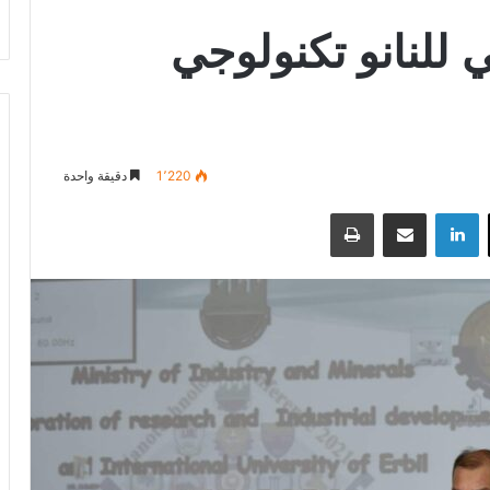
ي للنانو تكنولوجي
1٬220
دقيقة واحدة
‫X
لينكدإن
مشاركة عبر البريد
طباعة