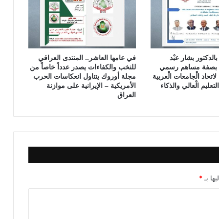
ا
ل
ع
ر
ا
ق
ًا بالدكتور بشار عبْد
في عامها العاشر.. المنتدى العراقي
ي
رك بصفة مساهم رسمي
للنخب والكفاءات يصدر عدداً خاصاً من
ة
اتحاد الْجامعات الْعربية
مجلة أوروك يتناول انعكاسات الحرب
عليم الْعالي والذكاء
الأمريكية – الإيرانية على موازنة
العراق
يها بـ
*