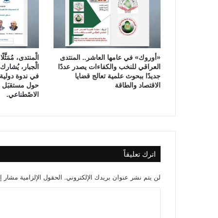
ا
ل
ك
ه
ر
ب
«أوروك» في عامها العاشر.. المنتدى
الْمنتدى، مُمَثَّل
ا
العراقي للنخب والكفاءات يصدر عددًا
الْجبار، يُشا
ء
جديدًا ببحوث علمية تعالج قضايا
في ندوة دولية ل
ا
الاقتصاد والطاقة
حول مستقبَل الت
ل
الاصْطناعي.
م
س
ت
د
ي
اترك تعليقاً
م
ة
ف
لن يتم نشر عنوان بريدك الإلكتروني.
الحقول الإلزامية مشار إل
ي
ا
ا
ل
ل
ع