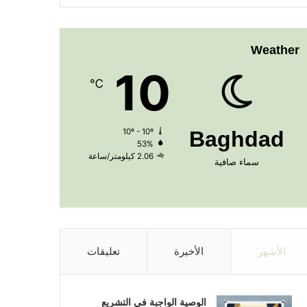
Weather
10
℃
10º - 10º
Baghdad
53%
2.06 كيلومتر/ساعة
سماء صافية
الأشهر
الأخيرة
تعليقات
الوصية الواجبة في التشريع