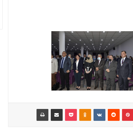
بينتيريست
‏Reddit
‏VKontakte
Odnoklassniki
‫Pocket
مشاركة عبر البريد
طباعة