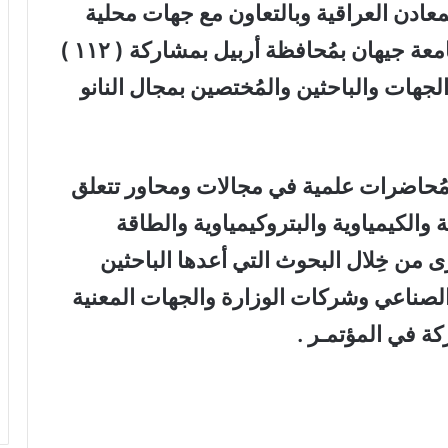
معادن العراقية وبالتعاون مع جهات محلية
ودولية يومي 7 – 8 تموز 2021 في جامعة جيهان بمُحافظة أربيل بمشاركة ( ١١٢ )
لجهات والباحثين والمُختصين بمجال النانو
مُحاضرات علمية في مجالات ومحاور تتعلق
ية والكيمياوية والبتروكيمياوية والطاقة
ى من خِلال البحوث التي أعدها الباحثين
الصناعي وشركات الوزارة والجهات المعنية
كة في المؤتمـر .