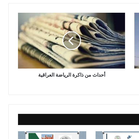
أ
ح
د
ا
ث
م
ن
ذ
ا
ك
أحداث من ذاكرة الرياضة العراقية
ر
ة
ا
ل
ر
ي
ا
ض
ة