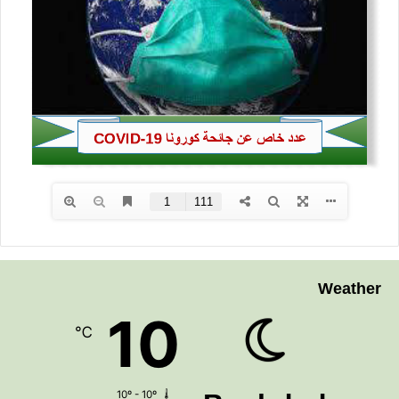
Weather
10
℃
10º - 10º