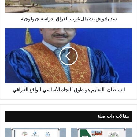
،
ش
م
سد بادوش، شمال غرب العراق: دراسة جيولوجية
ا
ل
ا
غ
ل
ر
س
ب
ل
ا
ط
ل
ا
ع
ن
ر
:
ا
ا
ق
ل
السلطان: التعليم هو طوق النجاة الأساسي للواقع العراقي
:
ت
د
ع
ر
ل
ا
ي
مقالات ذات صلة
س
م
ة
ه
ج
و