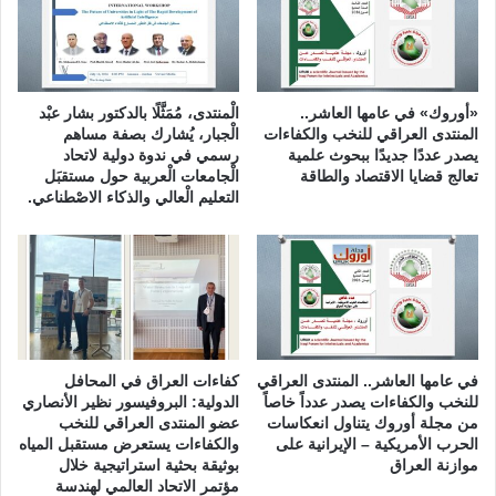
ي
ط
و
و
ل
ق
و
ا
ج
ل
«أوروك» في عامها العاشر..
الْمنتدى، مُمَثَّلًا بالدكتور بشار عبْد
ي
ن
المنتدى العراقي للنخب والكفاءات
الْجبار، يُشارك بصفة مساهم
ة
ج
يصدر عددًا جديدًا ببحوث علمية
رسمي في ندوة دولية لاتحاد
تعالج قضايا الاقتصاد والطاقة
الْجامعات الْعربية حول مستقبَل
ا
التعليم الْعالي والذكاء الاصْطناعي.
ة
ا
ل
أ
س
ا
س
ي
في عامها العاشر.. المنتدى العراقي
كفاءات العراق في المحافل
ل
للنخب والكفاءات يصدر عدداً خاصاً
الدولية: البروفيسور نظير الأنصاري
ل
من مجلة أوروك يتناول انعكاسات
عضو المنتدى العراقي للنخب
و
الحرب الأمريكية – الإيرانية على
والكفاءات يستعرض مستقبل المياه
ا
موازنة العراق
بوثيقة بحثية استراتيجية خلال
ق
مؤتمر الاتحاد العالمي لهندسة