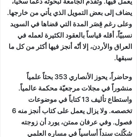
يعمل فيها. وتقدّم الجامعة لبحوثه دعماً سخياً،
يضاف إلى بعض التمويل الذي يأتي من خارجها.
وعلى رغم قِصَر المدة التي قضاها في السويد
نسبيّاً، أقله قياساً بالعقود الكثيرة لعمله في
العراق والأردن، إلا أنّه أنجز فيها أكثر من كل ما
سبقها.
وحاضراً، يحوز الأنصاري 353 بحثاً علمياً
منشوراً في مجلات مرجعيّة محكمة عالمياً.
واستطاع تأليف 13 كتاباً في موضوعات
تخصصه. ولا يزال يعمل على كتاب أنجز منه 6
فصول. وفي عرفان ممتن، يورد أن زوجته
شكّلت سنداً أساسياً في مساره العلمي