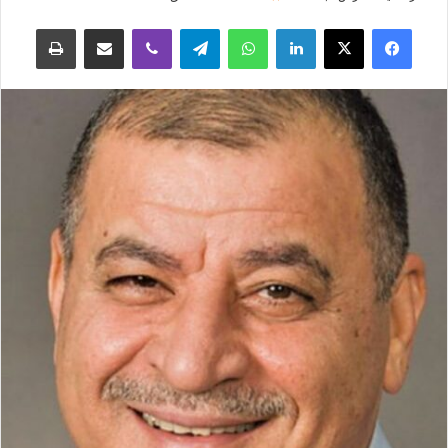
فيسبوك
‫X
لينكدإن
واتساب
تيلقرام
ڤايبر
مشاركة عبر البريد
طباعة