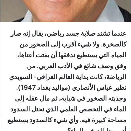
عندما تشتد صلابة جسد رياضي، يقال إنه صار
كالصخرة. ولا شيء أقرب إلى الصخور من
المياه التي يستطيع تدفقها أن يفتت أعتاها،
وفق وصف شائع في الأدب العربي. من
الرياضة، كانت بداية العالم العراقي- السويدي
نظير عباس الأنصاري (مواليد بغداد 1947).
وجذبته الصخور في شبابه، ثم مال عقله إلى
الماء في التخصص العلمي الذي تحتل السدود
مساحة كبيرة فيه. وأي شيء كالسدود يستطيع
أن يربط الصخر بالماء؟