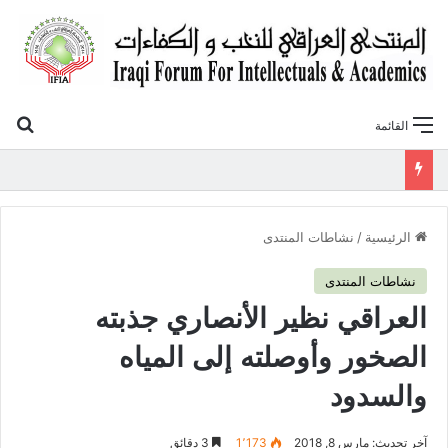
بح
القائمة
«أوروك» في عامها العاشر.. المنتدى العراقي للنخب والكفاءات يصدر عددًا جديدًا ببحوث علمية تعالج قضايا الاقتصاد والطاقة
الرئيسية
/
نشاطات المنتدى
نشاطات المنتدى
العراقي نظير الأنصاري جذبته
الصخور وأوصلته إلى المياه
والسدود
آخر تحديث: مارس 8, 2018
1٬173
3 دقائق