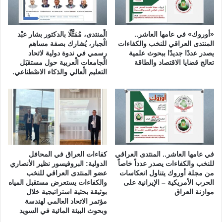
ر
ي
«أوروك» في عامها العاشر..
الْمنتدى، مُمَثَّلًا بالدكتور بشار عبْد
المنتدى العراقي للنخب والكفاءات
الْجبار، يُشارك بصفة مساهم
يصدر عددًا جديدًا ببحوث علمية
رسمي في ندوة دولية لاتحاد
تعالج قضايا الاقتصاد والطاقة
الْجامعات الْعربية حول مستقبَل
التعليم الْعالي والذكاء الاصْطناعي.
في عامها العاشر.. المنتدى العراقي
كفاءات العراق في المحافل
للنخب والكفاءات يصدر عدداً خاصاً
الدولية: البروفيسور نظير الأنصاري
من مجلة أوروك يتناول انعكاسات
عضو المنتدى العراقي للنخب
الحرب الأمريكية – الإيرانية على
والكفاءات يستعرض مستقبل المياه
موازنة العراق
بوثيقة بحثية استراتيجية خلال
مؤتمر الاتحاد العالمي لهندسة
وبحوث البيئة المائية في السويد