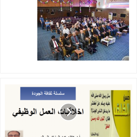
ا
خ
ل
ا
ق
ي
ا
ت