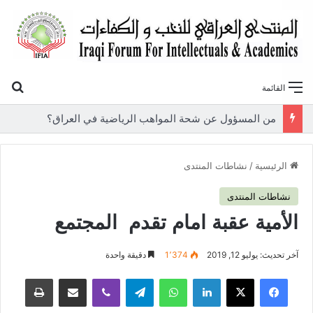
بح
القائمة
«أوروك» في عامها العاشر.. المنتدى العراقي للنخب والكفاءات يصدر عددًا جديدًا ببحوث علمية تعالج قضايا الاقتصاد والطاقة
الرئيسية
/
نشاطات المنتدى
نشاطات المنتدى
الأمية عقبة امام تقدم المجتمع
آخر تحديث: يوليو 12, 2019
1٬374
دقيقة واحدة
فيسبوك
‫X
لينكدإن
واتساب
تيلقرام
ڤايبر
مشاركة عبر البريد
طباعة