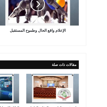
ع
ل
ا
م
و
ا
ق
الإعلام واقع الحال وطموح المستقبل
ع
ا
ل
ح
ا
ل
مقالات ذات صلة
و
ط
م
و
ح
ا
ل
م
س