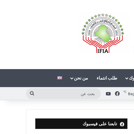
وك
طلب انتماء
من نحن
℃
فيسبوك
‫YouTube
بحث
Ba
عن
تابعنا على فيسبوك