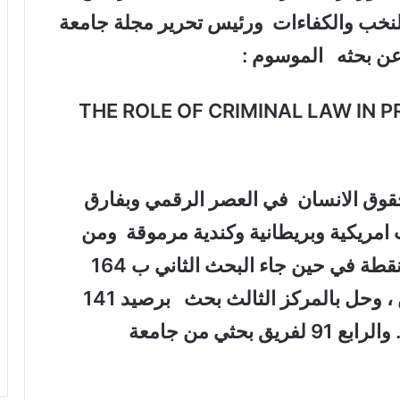
 للنخب والكفاءات ورئيس تحرير مجلة جامعة
 عن بحثه الموسوم :
THE ROLE OF CRIMINAL LAW IN PR
قوق الانسان في العصر الرقمي وبفارق
 امريكية وبريطانية وكندية مرموقة ومن
جميع جامعات العالم . وبرصيد 1176 نقطة في حين جاء البحث الثاني ب 164
نقطة لفريق بحثي من جامعة واشنطن ، وحل بالمركز الثالث بحث برصيد 141
نقطة لفريق بحثي من جامعة مشيغان. والرابع 91 لفريق بحثي من جامعة