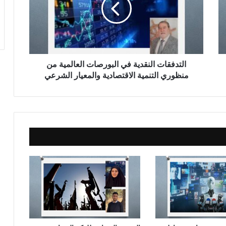
د
ف
ق
ا
ت
ا
ل
التدفقات النقدية في البورصات العالمية من
ن
منظوري التنمية الاقتصادية والمعيار الشرعي
ق
د
ي
ة
ف
ي
ا
ل
ب
و
ر
ص
ا
ت