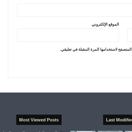
ي
ة
ا
ل
الموقع الإلكتروني
ا
ق
ت
ص
المتصفح لاستخدامها المرة المقبلة في تعليقي.
ا
د
ي
ة
و
ا
ل
م
ع
ي
ا
ر
Most Viewed Posts
Last Modifie
ا