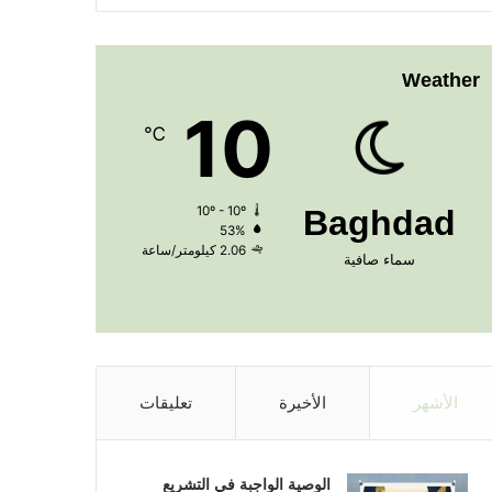
Weather
10
℃
10º - 10º
Baghdad
53%
2.06 كيلومتر/ساعة
سماء صافية
الأشهر
الأخيرة
تعليقات
الوصية الواجبة في التشريع