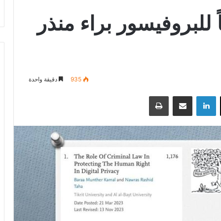
ً للبروفيسور براء منذر
935
دقيقة واحدة
‫X
لينكدإن
مشاركة عبر البريد
طباعة