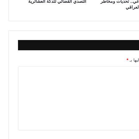
اعي.. تحديات ومخاطر
التصدي القضائي للدكة العشائرية
ا
العراقي
ل
ع
ا
ل
م
ي
ة
م
يها بـ
*
ن
م
ن
ظ
و
ر
ي
ا
ل
ت
ن
م