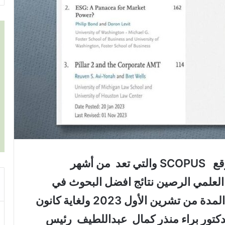
أعلنت مؤسسة ELSAVER صاحبة موقع SCOPUS والتي تعد من أشهر
لعلمي الرصين نتائج افضل البحوث في
مجال القانون والسياسة عالمياً . في المدة من تشرين الأول 2023 ولغاية كانون
يسور الدكتور براء منذر كمال عبداللطيف رئيس