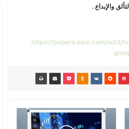
تألق والإبداع
.
https://papers.ssrn.com/sol3/topt?
grou
بينتيريست
‏Reddit
‏VKontakte
Odnoklassniki
‫Pocket
مشاركة عبر البريد
طباعة
ا
ل
ت