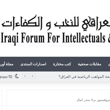
ى
مقابلات صحفية
كتب مختارة
اصدارات المنتدى
مجلة أور
المواهب الرياضية في العراق؟
10
ghdad
للبروفيسور براء منذر كمال