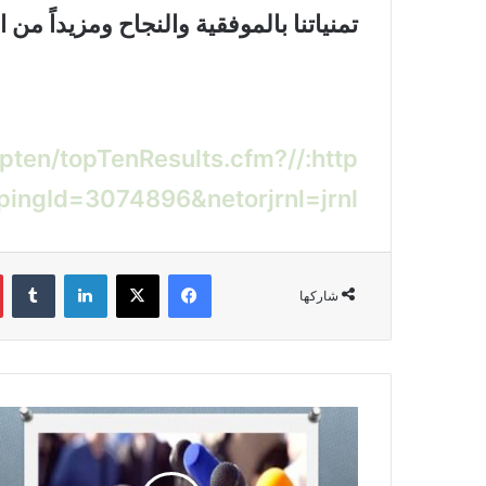
تمنياتنا بالموفقية والنجاح ومزيداً من ال
http://‏en/topTenResults.cfm
pingId=3074896&netorjrnl=jrnl
فيسبوك
‫X
لينكدإن
‏Tumblr
شاركها
ا
ل
إ