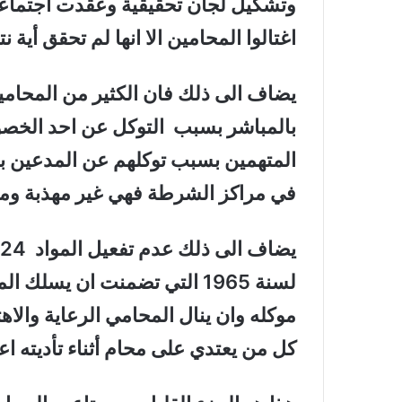
وتشكيل لجان تحقيقية وعقدت اجتماع
اغتالوا المحامين الا انها لم تحقق أية نت
يضاف الى ذلك فان الكثير من المحامي
بالمباشر بسبب التوكل عن احد الخصو
المتهمين بسبب توكلهم عن المدعين ب
في مراكز الشرطة فهي غير مهذبة ومتد
لسنة 1965 التي تضمنت ان يس
موكله وان ينال المحامي الرعاية والاه
كل من يعتدي على محام أثناء تأديته اع