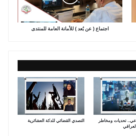
ع
(
ع
ن
بُ
اجتماع ( عن بُعد ) للأمانة العامة للمنتدى
ع
د
)
ل
ل
أ
م
ا
ن
ة
ا
ل
ع
ا
اعي.. تحديات ومخاطر
التصدي القضائي للدكة العشائرية
م
العراقي
ة