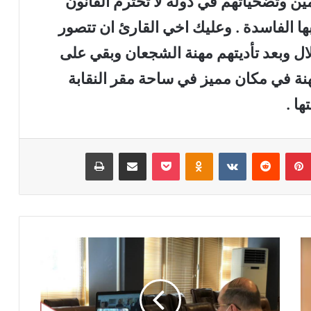
ين وتضحياتهم في دولة لا تحترم القانون
ها الفاسدة . وعليك اخي القارئ ان تتصور
ل وبعد تأديتهم مهنة الشجعان وبقي على
نة في مكان مميز في ساحة مقر النقابة
ها .
بينتيريست
‏Reddit
‏VKontakte
Odnoklassniki
‫Pocket
مشاركة عبر البريد
طباعة
ا
ج
ت
م
ا