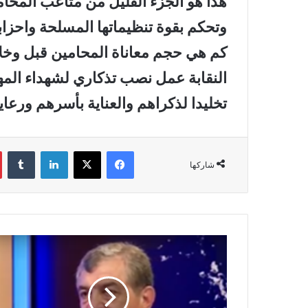
هذا هو الجزء القليل من متاعب المحام
وتحكم بقوة تنظيماتها المسلحة واحزاب
كم هي حجم معاناة المحامين قبل وخلا
النقابة عمل نصب تذكاري لشهداء المه
تخليدا لذكراهم والعناية بأسرهم ورعايت
فيسبوك
‫X
لينكدإن
‏Tumblr
شاركها
ت
د
ر
ي
ب