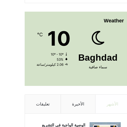
Weather
10
℃
10º - 10º
Baghdad
53%
2.06 كيلومتر/ساعة
سماء صافية
الأشهر
الأخيرة
تعليقات
الوصية الواجبة في التشريع