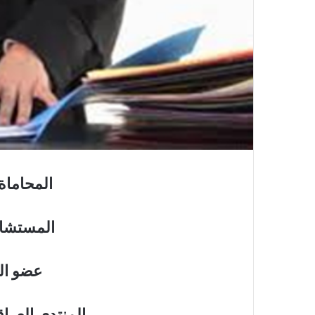
المحاماة
المستشار
عضو الل
المنتدى العرا