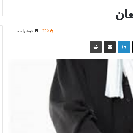
عان
720
دقيقة واحدة
‫X
لينكدإن
مشاركة عبر البريد
طباعة