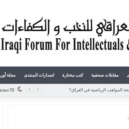
ى
مقابلات صحفية
كتب مختارة
اصدارات المنتدى
مجلة أور
10
ghdad