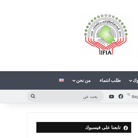
وك
طلب انتماء
من نحن
℃
فيسبوك
‫YouTube
بحث
Ba
عن
تابعنا على فيسبوك