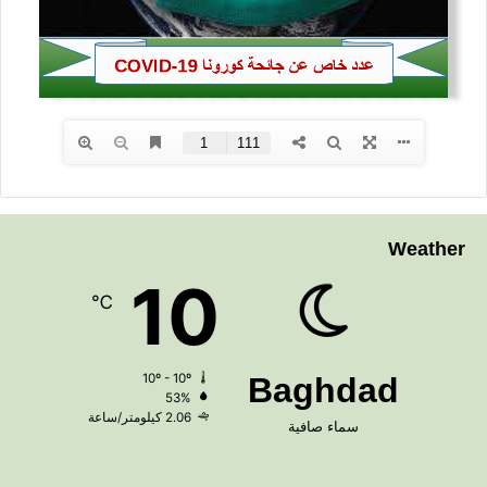
Weather
10
℃
10º - 10º
Baghdad
53%
2.06 كيلومتر/ساعة
سماء صافية