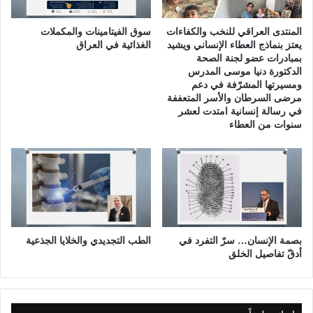
ر
ض
المنتدى العراقي للنخب والكفاءات
سوق الفيتامينات والمكملات
ا
يعتز بنماذج العطاء الإنساني ويشيد
الغذائية في العراق
ل
بمبادرات عضو لجنة الصحة
الدكتورة دنيا موسى المدرس
م
ومسيرتها المشرّفة في دعم
ل
مرضى السرطان والأسر المتعففة
ا
في رسالة إنسانية امتدت لعشر
ي
سنوات من العطاء
ي
ن
ل
ل
م
و
ت
ا
بصمة الإنسان… سرّ التفرد في
الطب التجديدي والخلايا الجذعية
ل
أدقّ تفاصيل الخلق
م
ب
ك
ر