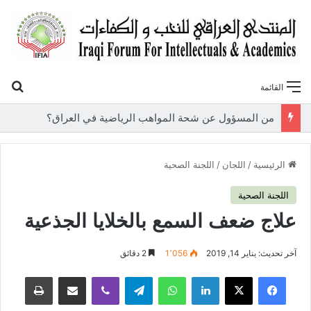
بح
القائمة
«أوروك» في عامها العاشر.. المنتدى العراقي للنخب والكفاءات يصدر عددًا جديدًا ببحوث علمية تعالج قضايا الاقتصاد والطاقة
الرئيسية
/
اللجان
/
اللجنة الصحية
اللجنة الصحية
علاج ضعف السمع بالخلايا الجذعية
آخر تحديث: يناير 14, 2019
1٬056
2 دقائق
فيسبوك
‫X
لينكدإن
واتساب
تيلقرام
ڤايبر
مشاركة عبر البريد
طباعة