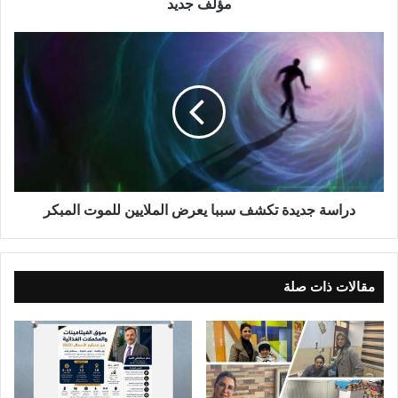
مؤلَف جديد
د
ر
ا
س
ة
ج
د
ي
د
ة
دراسة جديدة تكشف سببا يعرض الملايين للموت المبكر
ت
ك
ش
ف
مقالات ذات صلة
س
ب
ب
ا
ي
ع