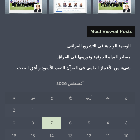
Most Viewed Posts
الوصية الواجبة في التشريع العراقي
مصادر المياه الجوفية وتوزيعها في العراق
شيء من الأعجاز العلمي في القرآن الثقب الأسود و أفق الحدث
أغسطس 2026
ن
ث
أرب
خ
ج
س
د
2
1
9
8
7
6
5
4
3
16
15
14
13
12
11
10