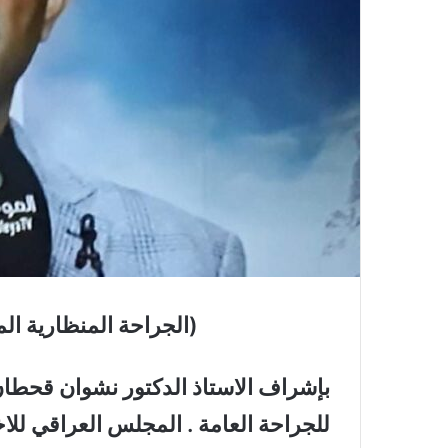
(الجراحة المنظارية ا
بإشراف الاستاذ الدكتور نشوان قحط
للجراحة العامة . المجلس العراقي لل