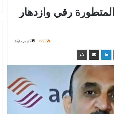
المتطورة رقي وازدهار
1٬729
أقل من دقيقة
‫X
لينكدإن
مشاركة عبر البريد
طباعة