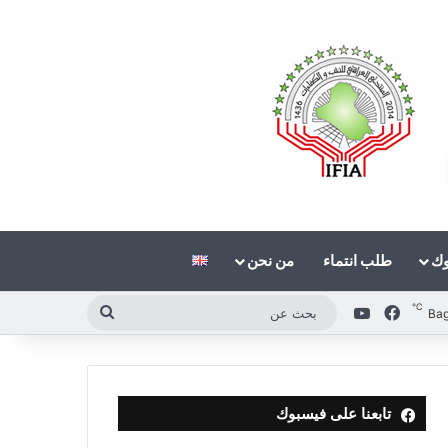
وك
طلب انتماء
من نحن
℃
فيسبوك
‫YouTube
بحث
Ba
عن
تابعنا على فيسبوك