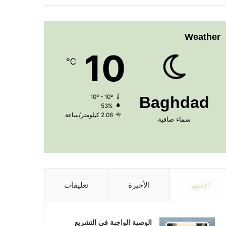
Weather
10
℃
10º - 10º
Baghdad
53%
2.06 كيلومتر/ساعة
سماء صافية
الأشهر
الأخيرة
تعليقات
الوصية الواجبة في التشريع