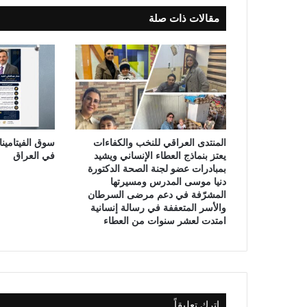
ض
مقالات ذات صلة
ر
ا
ت
ا
ل
ع
ل
م
ي
المنتدى العراقي للنخب والكفاءات
سوق الفيتامينا
ة
يعتز بنماذج العطاء الإنساني ويشيد
في العراق
ا
بمبادرات عضو لجنة الصحة الدكتورة
ل
دنيا موسى المدرس ومسيرتها
ا
المشرّفة في دعم مرضى السرطان
س
والأسر المتعففة في رسالة إنسانية
امتدت لعشر سنوات من العطاء
ب
و
ع
ي
ة
اترك تعليقاً