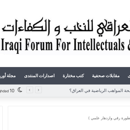
ى
مقابلات صحفية
كتب مختارة
اصدارات المنتدى
مجلة أور
مواهب الرياضية في العراق؟
10
ghdad
تطورة رقي وازدهار علمي )