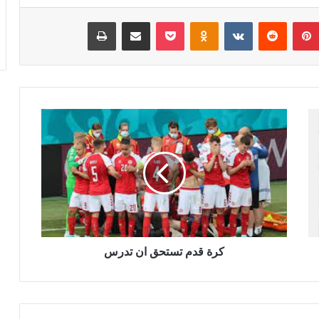
بينتيريست
‏Reddit
‏VKontakte
Odnoklassniki
‫Pocket
مشاركة عبر البريد
طباعة
ك
ر
ة
ق
د
م
ت
س
ت
ح
كرة قدم تستحق ان تدرس
ق
ا
ن
ت