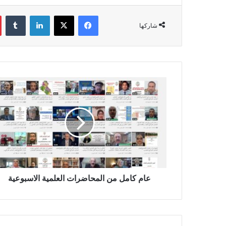
فيسبوك
‫X
لينكدإن
‏Tumblr
شاركها
ع
ا
م
ك
ا
م
ل
م
ن
ا
عام كامل من المحاضرات العلمية الاسبوعية
ل
م
ح
ا