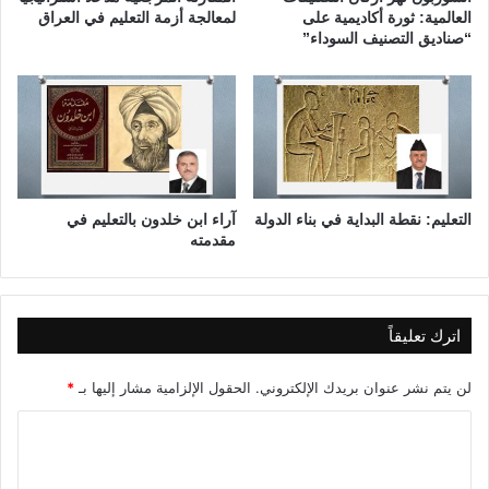
د
.
العالمية: ثورة أكاديمية على
لمعالجة أزمة التعليم في العراق
ا
.
“صناديق التصنيف السوداء”
ل
.
م
ث
ا
ا
ئ
ن
ي
ي
ة
ةً
ف
)
ي
التعليم: نقطة البداية في بناء الدولة
آراء ابن خلدون بالتعليم في
مقدمته
ا
ل
ع
ر
ا
اترك تعليقاً
ق
لن يتم نشر عنوان بريدك الإلكتروني.
الحقول الإلزامية مشار إليها بـ
*
ا
ل