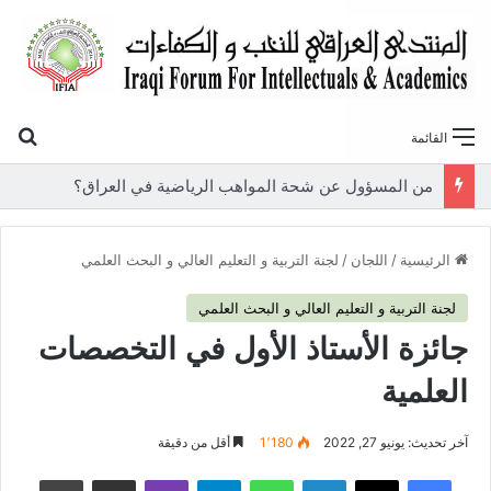
بح
القائمة
من المسؤول عن شحة المواهب الرياضية في العراق؟
الرئيسية
/
اللجان
/
لجنة التربية و التعليم العالي و البحث العلمي
لجنة التربية و التعليم العالي و البحث العلمي
جائزة الأستاذ الأول في التخصصات
العلمية
آخر تحديث: يونيو 27, 2022
1٬180
أقل من دقيقة
فيسبوك
‫X
لينكدإن
واتساب
تيلقرام
ڤايبر
مشاركة عبر البريد
طباعة