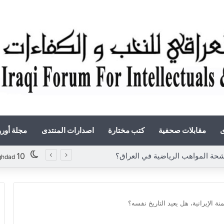
ى
مقابلات صحفية
كتب مختارة
اصدارات المنتدى
مجلة أور
«أوروك» في عامها العاشر.. المنتدى العراقي للنخب والكفاءات يصدر عددًا جديدًا ببحوث علمية تعالج قضايا الاقتصاد والطاقة
10
ghdad
نة الإيرانية، هل يعيد التاريخ نفسه؟