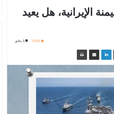
نة الإيرانية، هل يعيد
1٬032
3 دقائق
‫X
لينكدإن
مشاركة عبر البريد
طباعة