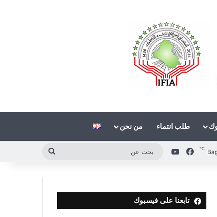
وك
طلب انتماء
من نحن
℃
فيسبوك
‫YouTube
بحث
Ba
عن
تابعنا على فيسبوك