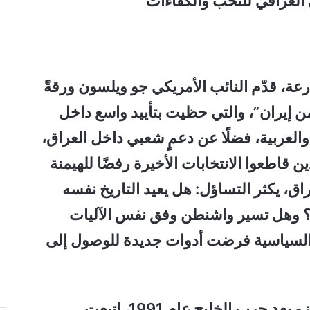
 العراقي للنخب والكفاءات
ة، قدّم النائب الأمريكي جو ويلسون ورقةً
ن إيران”، والتي حظيت بتأييد واسع داخل
والعربية، فضلًا عن دعمٍ شعبي داخل العراق،
قيين الذين قاطعوا الانتخابات الأخيرة رفضًا للهيمنة
اق، يكثر التساؤل: هل يعيد التاريخ نفسه
ما حدث قبل غزو العراق عام 2003؟ وهل تسير واشنطن وفق نفس الآليات
والسياسية فرضت أدوات جديدة للوصول إلى
السياق التاريخي: من الضغوط إلى الغزو بعد حرب الخليج عام 1991، اتبعت