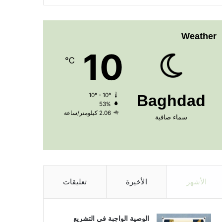
Weather
10
℃
10º - 10º
Baghdad
53%
2.06 كيلومتر/ساعة
سماء صافية
الأشهر
الأخيرة
تعليقات
الوصية الواجبة في التشريع