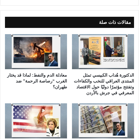
د
و
ل
ة
ة
مقالات ذات صلة
الدكتورة هُداب الكبيسي تمثل
معادلة الدم والنفط: لماذا قد يختار
المنتدى العراقي للنخب والكفاءات
الغرب “رصاصة الرحمة” ضد
وتفتتح مؤتمرًا دوليًا حول الاقتصاد
طهران؟
المعرفي في جرش بالأردن