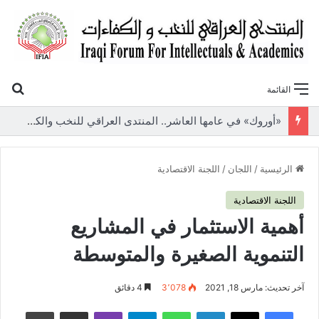
بح
القائمة
الذكاء الاصطناعي.. تحديات ومخاطر تواجه الإعلام العراقي
الرئيسية
/
اللجان
/
اللجنة الاقتصادية
اللجنة الاقتصادية
أهمية الاستثمار في المشاريع
التنموية الصغيرة والمتوسطة
آخر تحديث: مارس 18, 2021
3٬078
4 دقائق
فيسبوك
‫X
لينكدإن
واتساب
تيلقرام
ڤايبر
مشاركة عبر البريد
طباعة