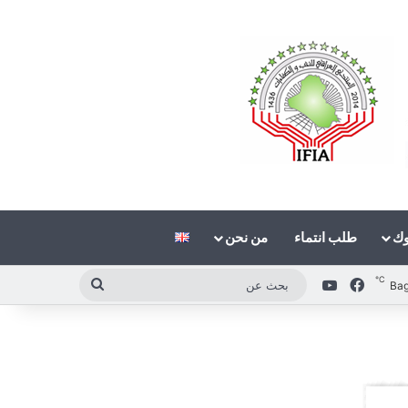
وك
طلب انتماء
من نحن
℃
فيسبوك
‫YouTube
بحث
Ba
عن