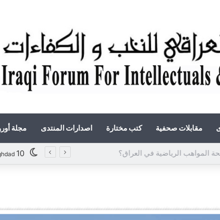
ى
مقابلات صحفية
كتب مختارة
اصدارات المنتدى
مجلة أور
«أوروك» في عامها العاشر.. المنتدى العراقي للنخب والكفاءات يصدر عددًا جديدًا ببحوث علمية تعالج قضايا الاقتصاد والطاقة
10
ghdad