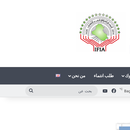
وك
طلب انتماء
من نحن
℃
فيسبوك
‫YouTube
بحث
Ba
عن