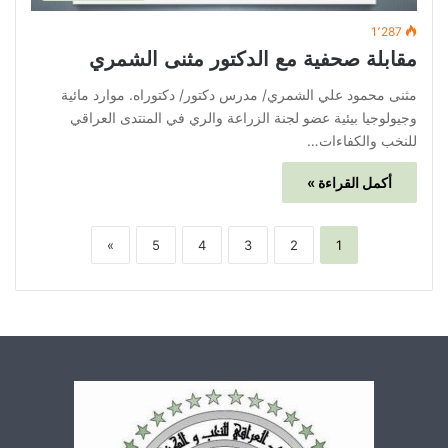
1٬287
مقابلة صحفية مع الدكتور مثنى الشمري
مثنى محمود علي الشمري/ مدرس دكتور/ دكتوراه. موارد مائية
وجيولوجيا بيئية عضو لجنة الزراعة والري في المنتدى العراقي
للنخب والكفاءات…
أكمل القراءة »
»
5
4
3
2
1